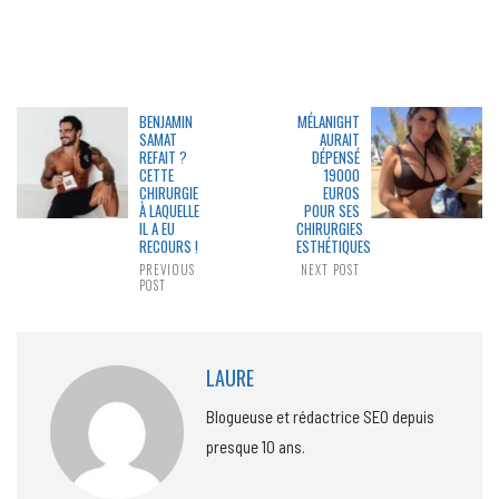
BENJAMIN
MÉLANIGHT
SAMAT
AURAIT
REFAIT ?
DÉPENSÉ
CETTE
19000
CHIRURGIE
EUROS
À LAQUELLE
POUR SES
IL A EU
CHIRURGIES
RECOURS !
ESTHÉTIQUES
PREVIOUS
NEXT POST
POST
LAURE
Blogueuse et rédactrice SEO depuis
presque 10 ans.