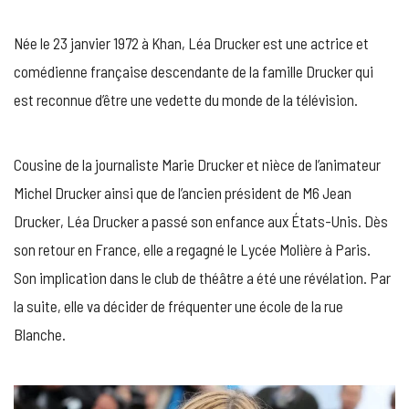
SÉDUITE
PAR
Née le 23 janvier 1972 à Khan, Léa Drucker est une actrice et
LA
CHIRURGIE
comédienne française descendante de la famille Drucker qui
ESTHÉTIQUE
est reconnue d’être une vedette du monde de la télévision.
?
SA
RÉPONSE
CASH
Cousine de la journaliste Marie Drucker et nièce de l’animateur
!
Michel Drucker ainsi que de l’ancien président de M6 Jean
Drucker, Léa Drucker a passé son enfance aux États-Unis. Dès
son retour en France, elle a regagné le Lycée Molière à Paris.
Son implication dans le club de théâtre a été une révélation. Par
la suite, elle va décider de fréquenter une école de la rue
Blanche.