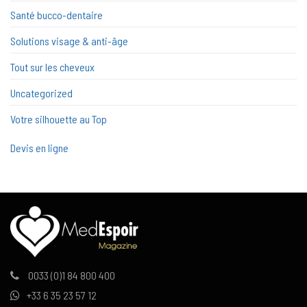
Santé bucco-dentaire
Solutions visage & anti-âge
Tout sur les cheveux
Uncategorized
Votre silhouette au Top
Devis en ligne
0033 (0)1 84 800 400
+33 6 35 23 57 12