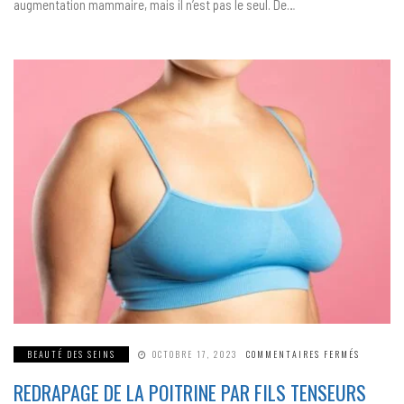
augmentation mammaire, mais il n’est pas le seul. De…
SUR
BEAUTÉ DES SEINS
OCTOBRE 17, 2023
COMMENTAIRES FERMÉS
REDRAPA
DE
REDRAPAGE DE LA POITRINE PAR FILS TENSEURS
LA
POITRIN