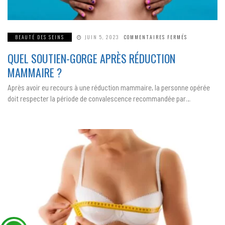
SUR
BEAUTÉ DES SEINS
JUIN 5, 2023
COMMENTAIRES FERMÉS
QUEL
SOUTIEN-
QUEL SOUTIEN-GORGE APRÈS RÉDUCTION
GORGE
APRÈS
RÉDUCTION
MAMMAIRE ?
MAMMAIRE
?
Après avoir eu recours à une réduction mammaire, la personne opérée
doit respecter la période de convalescence recommandée par…