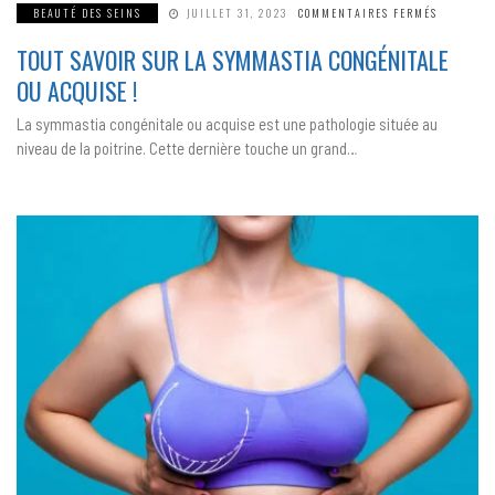
SUR
BEAUTÉ DES SEINS
JUILLET 31, 2023
COMMENTAIRES FERMÉS
TOUT
SAVOIR
TOUT SAVOIR SUR LA SYMMASTIA CONGÉNITALE
SUR
LA
SYMMAST
OU ACQUISE !
CONGÉNIT
OU
ACQUISE
La symmastia congénitale ou acquise est une pathologie située au
!
niveau de la poitrine. Cette dernière touche un grand…