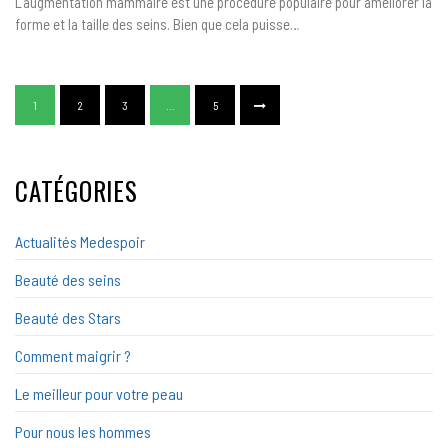
L’augmentation mammaire est une procédure populaire pour améliorer la
?
forme et la taille des seins. Bien que cela puisse…
1
2
3
…
5
CATÉGORIES
Actualités Medespoir
Beauté des seins
Beauté des Stars
Comment maigrir ?
Le meilleur pour votre peau
Pour nous les hommes