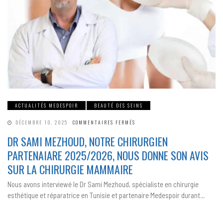
ACTUALITÉS MEDESPOIR
BEAUTÉ DES SEINS
SUR
DÉCEMBRE 10, 2025
COMMENTAIRES FERMÉS
DR
SAMI
DR SAMI MEZHOUD, NOTRE CHIRURGIEN
MEZHOUD,
NOTRE
PARTENAIARE 2025/2026, NOUS DONNE SON AVIS
CHIRURGIEN
PARTENAIARE
2025/2026,
SUR LA CHIRURGIE MAMMAIRE
NOUS
DONNE
SON
Nous avons interviewé le Dr Sami Mezhoud, spécialiste en chirurgie
AVIS
SUR
esthétique et réparatrice en Tunisie et partenaire Medespoir durant…
LA
CHIRURGIE
MAMMAIRE