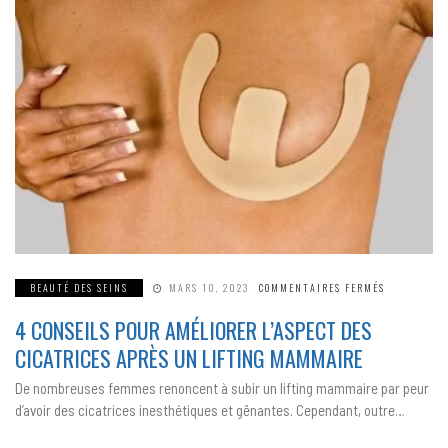
SUR
BEAUTÉ DES SEINS
MARS 10, 2023
COMMENTAIRES FERMÉS
4
CONSEILS
4 CONSEILS POUR AMÉLIORER L’ASPECT DES
POUR
AMÉLIORER
L’ASPECT
CICATRICES APRÈS UN LIFTING MAMMAIRE
DES
CICATRICES
APRÈS
De nombreuses femmes renoncent à subir un lifting mammaire par peur
UN
LIFTING
d’avoir des cicatrices inesthétiques et gênantes. Cependant, outre…
MAMMAIRE