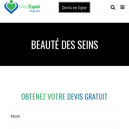
[maxbutton name="devis express"]
Devis en ligne
BEAUTÉ DES SEINS
OBTENEZ VOTRE DEVIS GRATUIT