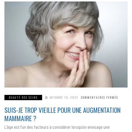
SUR
BEAUTÉ DES SEINS
OCTOBRE 19, 2023
COMMENTAIRES FERMÉS
SUIS-
JE
SUIS-JE TROP VIEILLE POUR UNE AUGMENTATION
TROP
VIEILLE
POUR
MAMMAIRE ?
UNE
AUGMEN
MAMMAI
L’âge est l’un des facteurs à considérer lorsqu’on envisage une
?