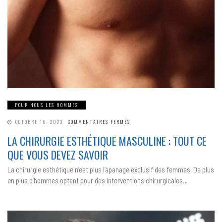
POUR NOUS LES HOMMES
SUR
OCTOBRE 10, 2023
COMMENTAIRES FERMÉS
LA
CHIRURGIE
LA CHIRURGIE ESTHÉTIQUE MASCULINE : TOUT CE
ESTHÉTIQUE
MASCULINE
QUE VOUS DEVEZ SAVOIR
:
TOUT
CE
La chirurgie esthétique n’est plus l’apanage exclusif des femmes. De plus
QUE
VOUS
en plus d’hommes optent pour des interventions chirurgicales…
DEVEZ
SAVOIR