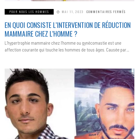
SUR
POUR NOUS LES HOMMES
MAI 11, 2023
COMMENTAIRES FERMÉS
EN
QUOI
EN QUOI CONSISTE L’INTERVENTION DE RÉDUCTION
CONSIST
L’INTE
DE
MAMMAIRE CHEZ L’HOMME ?
RÉDUCT
MAMMA
CHEZ
L’hypertrophie mammaire chez l’homme ou gynécomastie est une
L’HOMM
affection courante qui touche les hommes de tous âges. Causée par…