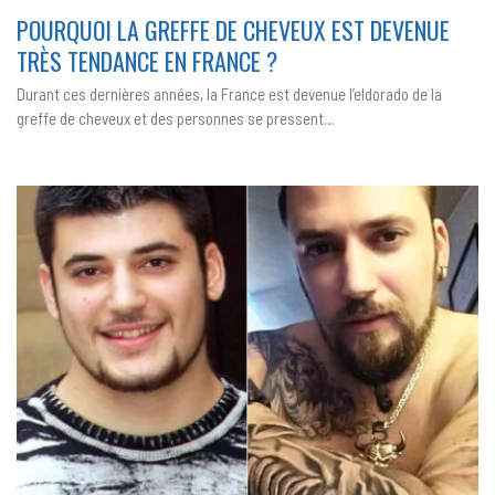
LA
POURQUOI LA GREFFE DE CHEVEUX EST DEVENUE
GREFFE
DE
TRÈS TENDANCE EN FRANCE ?
CHEVEUX
EST
DEVENUE
Durant ces dernières années, la France est devenue l’eldorado de la
TRÈS
TENDANCE
greffe de cheveux et des personnes se pressent…
EN
FRANCE ?