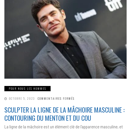
POUR NOUS LES HOMMES
SUR
OCTOBRE 5, 2023
COMMENTAIRES FERMÉS
SCULPTER
LA
SCULPTER LA LIGNE DE LA MÂCHOIRE MASCULINE :
LIGNE
DE
CONTOURING DU MENTON ET DU COU
LA
MÂCHOIRE
MASCULINE
La ligne de la mâchoire est un élément clé de l’apparence masculine, et
:
CONTOURING