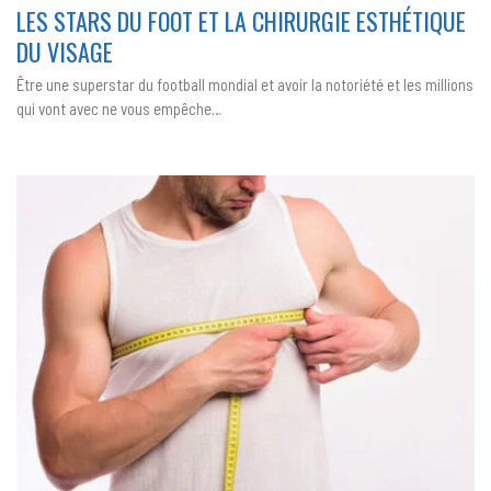
STARS
LES STARS DU FOOT ET LA CHIRURGIE ESTHÉTIQUE
DU
FOOT
DU VISAGE
ET
LA
CHIRURGIE
Être une superstar du football mondial et avoir la notoriété et les millions
ESTHÉTIQUE
DU
qui vont avec ne vous empêche…
VISAGE