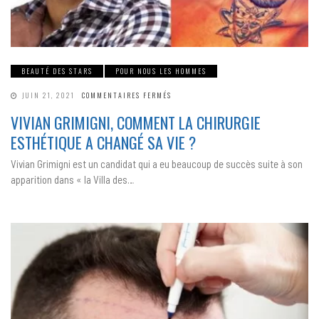
BEAUTÉ DES STARS
POUR NOUS LES HOMMES
SUR
JUIN 21, 2021
COMMENTAIRES FERMÉS
VIVIAN
GRIMIGNI,
VIVIAN GRIMIGNI, COMMENT LA CHIRURGIE
COMMENT
LA
ESTHÉTIQUE A CHANGÉ SA VIE ?
CHIRURGIE
ESTHÉTIQUE
A
Vivian Grimigni est un candidat qui a eu beaucoup de succès suite à son
CHANGÉ
SA
apparition dans « la Villa des…
VIE
?