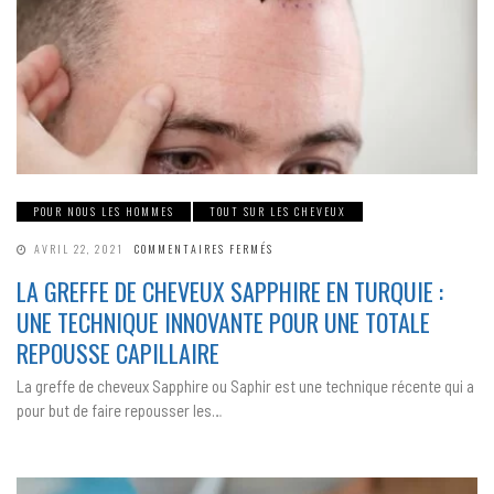
POUR NOUS LES HOMMES
TOUT SUR LES CHEVEUX
SUR
AVRIL 22, 2021
COMMENTAIRES FERMÉS
LA
GREFFE
LA GREFFE DE CHEVEUX SAPPHIRE EN TURQUIE :
DE
CHEVEUX
UNE TECHNIQUE INNOVANTE POUR UNE TOTALE
SAPPHIRE EN
TURQUIE
:
REPOUSSE CAPILLAIRE
UNE
TECHNIQUE
INNOVANTE
La greffe de cheveux Sapphire ou Saphir est une technique récente qui a
POUR
UNE
pour but de faire repousser les…
TOTALE
REPOUSSE
CAPILLAIRE