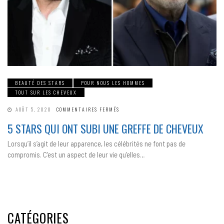
BEAUTÉ DES STARS
POUR NOUS LES HOMMES
TOUT SUR LES CHEVEUX
SUR
AOÛT 5, 2020
COMMENTAIRES FERMÉS
5
STARS
5 STARS QUI ONT SUBI UNE GREFFE DE CHEVEUX
QUI
ONT
SUBI
Lorsqu’il s’agit de leur apparence, les célébrités ne font pas de
UNE
GREFFE
compromis. C’est un aspect de leur vie qu’elles…
DE
CHEVEUX
CATÉGORIES