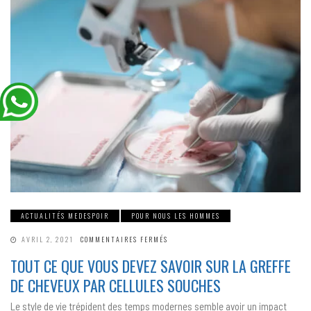
ACTUALITÉS MEDESPOIR
POUR NOUS LES HOMMES
SUR
AVRIL 2, 2021
COMMENTAIRES FERMÉS
TOUT
CE
TOUT CE QUE VOUS DEVEZ SAVOIR SUR LA GREFFE
QUE
VOUS
DE CHEVEUX PAR CELLULES SOUCHES
DEVEZ
SAVOIR
SUR
Le style de vie trépident des temps modernes semble avoir un impact
LA