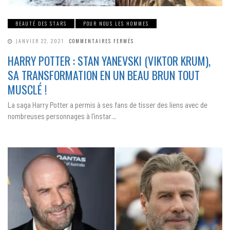
BEAUTÉ DES STARS
POUR NOUS LES HOMMES
SUR
JANVIER 22, 2021
COMMENTAIRES FERMÉS
HARRY
POTTER :
HARRY POTTER : STAN YANEVSKI (VIKTOR KRUM),
STAN
YANEVSKI
SA TRANSFORMATION EN UN BEAU BRUN TOUT
(VIKTOR
KRUM),
SA
MUSCLÉ !
TRANSFORMATION
EN
UN
La saga Harry Potter a permis à ses fans de tisser des liens avec de
BEAU
BRUN
nombreuses personnages à l’instar…
TOUT
MUSCLÉ !