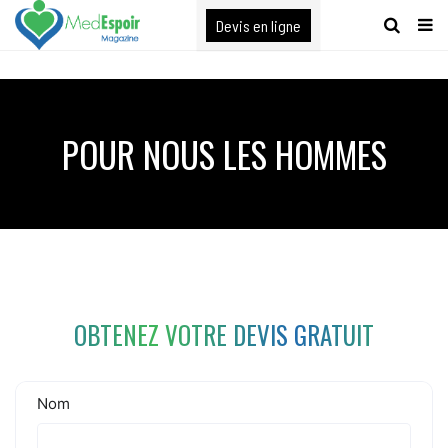
[maxbutton name="devis express"]
Devis en ligne
POUR NOUS LES HOMMES
OBTENEZ VOTRE DEVIS GRATUIT