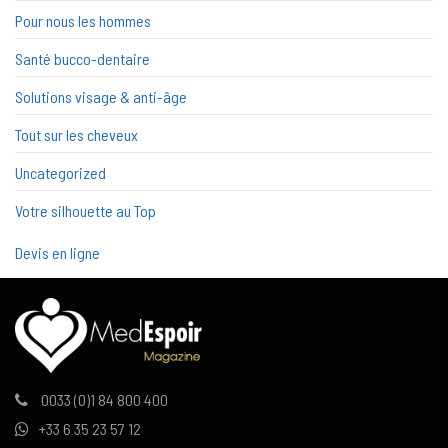
Pour nous les hommes
Santé bucco-dentaire
Solutions visage & anti-âge
Tout sur les cheveux
Uncategorized
Votre silhouette au Top
Devis en ligne
0033 (0)1 84 800 400
+33 6 35 23 57 12