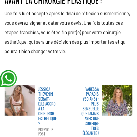
AVANT LA CHIRURGIE PLASTIQUE :
Une fois lu et accepté après le délai de réflexion susmentionné,
vous devrez signer et dater votre devis. Une fois toutes ces
étapes franchies, vous êtes fin prêt(e) pour votre chirurgie
esthétique, qui sera une décision des plus importantes et qui
pourrait bien changer votre vie.
JESSICA
VANESSA
THEVENIN
PARADIS
SERAIT-
(50 ANS) :
ELLE ACCRO
PLUS
À LA
SENSUELLE
CHIRURGIE
QUE JAMAIS
ESTHÉTIQUE
AVEC UNE
?
COIFFURE
TRÈS
PREVIOUS
ÉLÉGANTE !
POST