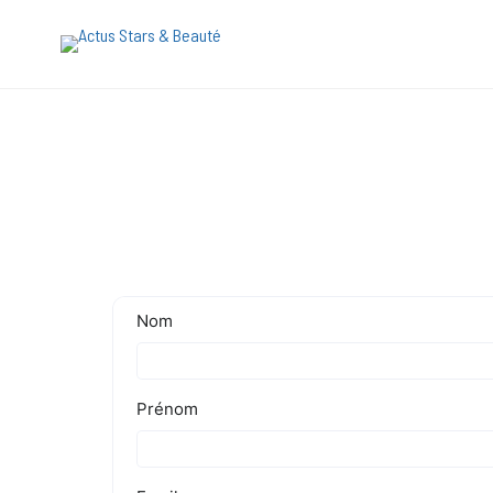
[maxbutton name="devis express"]