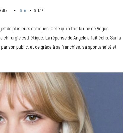
SUR
RMÉS
1.1K
0
ANGÈLE
PRÊTE
À
jet de plusieurs critiques. Celle qui a fait la une de Vogue
FAIRE
la chirurgie esthétique. La réponse de Angèle a fait écho. Sur la
DE
LA
ée par son public, et ce grâce à sa franchise, sa spontanéité et
CHIRURGIE
ESTHÉTIQUE,
ELLE
REGRETTE
CE
« PASSAGE
OBLIGÉ »