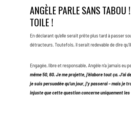
ANGÈLE PARLE SANS TABOU 
TOILE !
En déclarant qu’elle serait prête plus tard à passer so
détracteurs. Toutefois, il serait redevable de dire qu’il
Engagée, libre et responsable, Angèle n’a jamais eu p
même 50, 60. Je me projette, j’élabore tout ça. J’ai d
je suis persuadée qu’un jour, j’y passerai – mais je 
injuste que cette question concerne uniquement le
https://www.medespoir.fr/it/blog/chirurgia-plastic