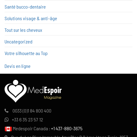
Santé bucco-dentaire
Solutions visage & anti-âge
Tout sur les cheveux
Uncategorized
Votre silhouette au Top
Devis en ligne
0033 (0)1 84 800 400
+33 6 35 23 57 12
Medespoir Canada :
+1 437-880-3675