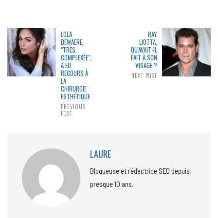
LOLA
RAY
DEWAERE,
LIOTTA,
"TRÈS
QU'AVAIT-IL
COMPLEXÉE",
FAIT À SON
A EU
VISAGE ?
RECOURS À
NEXT POST
LA
CHIRURGIE
ESTHÉTIQUE
PREVIOUS
POST
LAURE
Blogueuse et rédactrice SEO depuis
presque 10 ans.