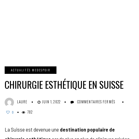
ACTUALITÉS MEDESPOIR
CHIRURGIE ESTHÉTIQUE EN SUISSE
SUR
LAURE
JUIN 1, 2022
COMMENTAIRES FERMÉS
CHIRURGIE
782
ESTHÉTIQUE
0
EN
SUISSE
La Suisse est devenue une
destination populaire de
chirurgie esthétique
car de plus en plus de cliniques privées,