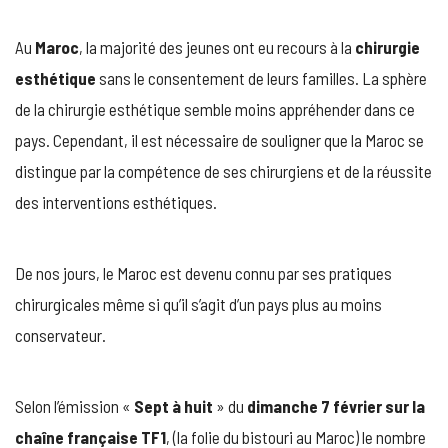
ESTHÉTIQ
AU
Au
Maroc
, la majorité des jeunes ont eu recours à la
chirurgie
MAROC
ENFLAMM
esthétique
sans le consentement de leurs familles. La sphère
LA
de la chirurgie esthétique semble moins appréhender dans ce
TOILE
APRÈS
pays. Cependant, il est nécessaire de souligner que la Maroc se
L’ÉMISSIO
distingue par la compétence de ses chirurgiens et de la réussite
SEPT
À
des interventions esthétiques.
HUIT SUR
TF1
De nos jours, le Maroc est devenu connu par ses pratiques
chirurgicales même si qu’il s’agit d’un pays plus au moins
conservateur.
Selon l’émission «
Sept à huit
» du
dimanche 7 février sur la
chaîne française TF1
, (la folie du bistouri au Maroc) le nombre