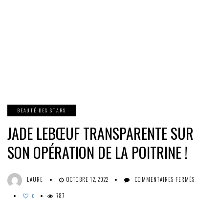
BEAUTÉ DES STARS
JADE LEBŒUF TRANSPARENTE SUR
SON OPÉRATION DE LA POITRINE !
SUR
LAURE
OCTOBRE 12, 2022
COMMENTAIRES FERMÉS
JADE
787
LEBŒUF
0
TRANSPA
SUR