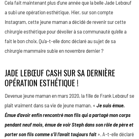
Cela fait maintenant plus d’une année que la belle Jade Lebœuf
SON
OPÉRATI
a subi une opération esthétique. Hier, sur son compte
DE
Instagram, cette jeune maman a décidé de revenir sur cette
LA
POITRIN
chirurgie esthétique pour dévoiler à sa communauté qu’elle a
!
fait le bon choix. Qu’a-t-elle donc déclaré au sujet de sa
chirurgie mammaire subie en novembre dernier ?
JADE LEBŒUF CASH SUR SA DERNIÈRE
OPÉRATION ESTHÉTIQUE !
Devenue jeune maman en mars 2020, la fille de Frank Lebœuf se
plaît vraiment dans sa vie de jeune maman. «
Je suis émue.
Émue d’avoir enfin rencontré mon fils qui a partagé mon corps
pendant neuf mois, émue de voir Steph dans son rôle de père et
porter son fils comme s’il l’avait toujours fait
». A-t-elle déclaré