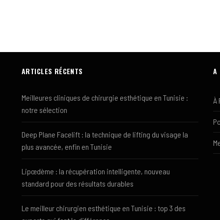
ARTICLES RÉCENTS
A
Meilleures cliniques de chirurgie esthétique en Tunisie :
À 
notre sélection
Po
Deep Plane Facelift : la technique de lifting du visage la
Me
plus avancée, enfin en Tunisie
Lipœdème : la récupération intelligente, nouveau
standard pour des résultats durables
Le meilleur chirurgien esthétique en Tunisie : top 3 des