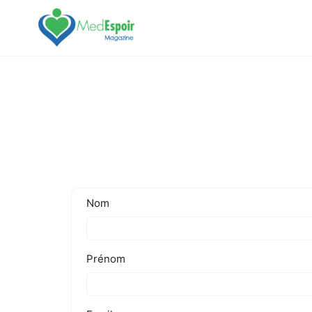
[maxbutton name="devis express"]