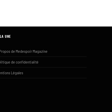
 LA UNE
Propos de Medespoir Magazine
litique de confidentialité
ntions Légales