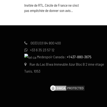
Invitée de RTL, Cécile de France ne s’est
pas empêchée de donner son avis…
0033 (0)1 84 800 400
+33 6 35 23 57 12
Medespoir Canada :
+1 437-880-3675
Rue du Lac Biwa Immeuble Azur Bloc B 2 ème étage
Tunis, 1053