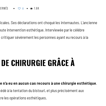
SUR
FERMÉS
1.6K
0
MAEVA
ANISSA :
DES
icales. Ses déclarations ont choqué les internautes. L’ancienne
PROPOS
toute intervention esthétique. Interviewée par le célèbre
CHOQUANTS
CONCERNANT
 critiquer sévèrement les personnes ayant eu recours à la
LA
MÉDECINE
ET
LA
IT DE CHIRURGIE GRÂCE À
CHIRURGIE
ESTHÉTIQUE
le n’a eu en aucun cas recours à une chirurgie esthétique
.
dé à la tentation du bistouri, et plus précisément aux
ontre les opérations esthétiques.