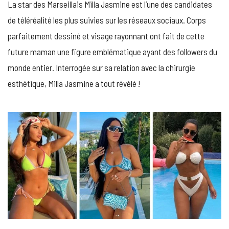
La star des Marseillais Milla Jasmine est l’une des candidates
BISTOURI
?
de téléréalité les plus suivies sur les réseaux sociaux. Corps
VOICI
parfaitement dessiné et visage rayonnant ont fait de cette
TOUTE
LA
future maman une figure emblématique ayant des followers du
VÉRITÉ
monde entier. Interrogée sur sa relation avec la chirurgie
!
esthétique, Milla Jasmine a tout révélé !