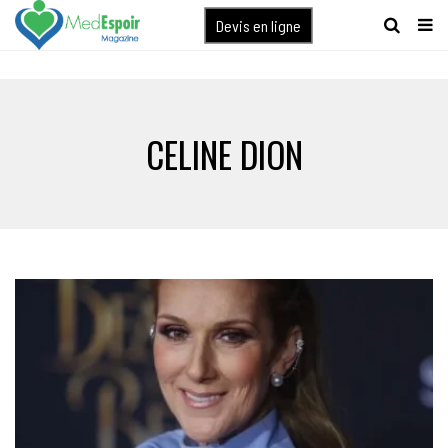
[maxbutton name="devis express"]
Devis en ligne
CELINE DION