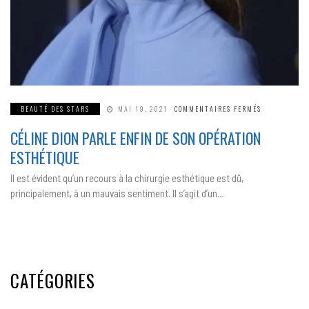
SUR
BEAUTÉ DES STARS
MAI 19, 2021
COMMENTAIRES FERMÉS
CÉLINE
DION
CÉLINE DION PARLE ENFIN DE SON OPÉRATION
PARLE
ENFIN
DE
ESTHÉTIQUE
SON
OPÉRATION
ESTHÉTIQUE
Il est évident qu’un recours à la chirurgie esthétique est dû,
principalement, à un mauvais sentiment. Il s’agit d’un…
CATÉGORIES