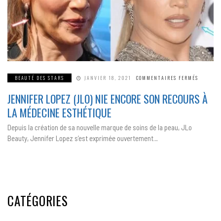
SUR
BEAUTÉ DES STARS
JANVIER 18, 2021
COMMENTAIRES FERMÉS
JENNIFE
LOPEZ
JENNIFER LOPEZ (JLO) NIE ENCORE SON RECOURS À
(JLO)
NIE
ENCORE
LA MÉDECINE ESTHÉTIQUE
SON
RECOURS
À
Depuis la création de sa nouvelle marque de soins de la peau, JLo
LA
MÉDECIN
Beauty, Jennifer Lopez s’est exprimée ouvertement…
ESTHÉTI
CATÉGORIES