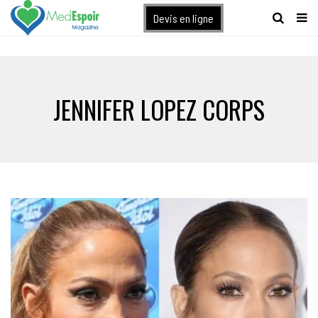
[maxbutton name="devis express"]
Devis en ligne
JENNIFER LOPEZ CORPS