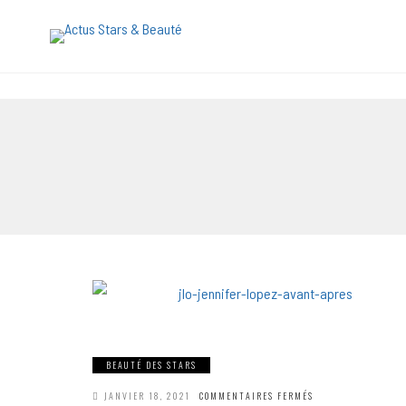
[maxbutton name="devis express"]
BEAUTÉ DES STARS
SUR
JANVIER 18, 2021
COMMENTAIRES FERMÉS
JENNIFER