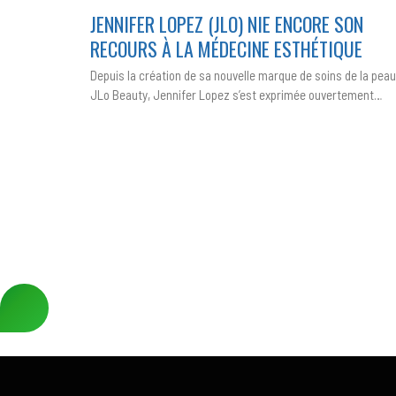
LOPEZ
JENNIFER LOPEZ (JLO) NIE ENCORE SON
(JLO)
NIE
RECOURS À LA MÉDECINE ESTHÉTIQUE
ENCORE
SON
RECOURS
Depuis la création de sa nouvelle marque de soins de la peau
À
LA
JLo Beauty, Jennifer Lopez s’est exprimée ouvertement…
MÉDECINE
ESTHÉTIQUE