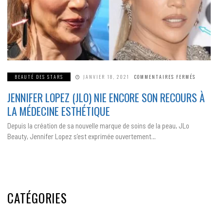
SUR
BEAUTÉ DES STARS
JANVIER 18, 2021
COMMENTAIRES FERMÉS
JENNIFE
LOPEZ
JENNIFER LOPEZ (JLO) NIE ENCORE SON RECOURS À
(JLO)
NIE
ENCORE
LA MÉDECINE ESTHÉTIQUE
SON
RECOURS
À
Depuis la création de sa nouvelle marque de soins de la peau, JLo
LA
MÉDECIN
Beauty, Jennifer Lopez s’est exprimée ouvertement…
ESTHÉTI
CATÉGORIES