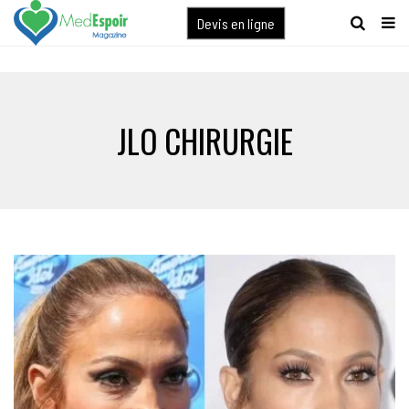
[maxbutton name="devis express"]
Devis en ligne
JLO CHIRURGIE