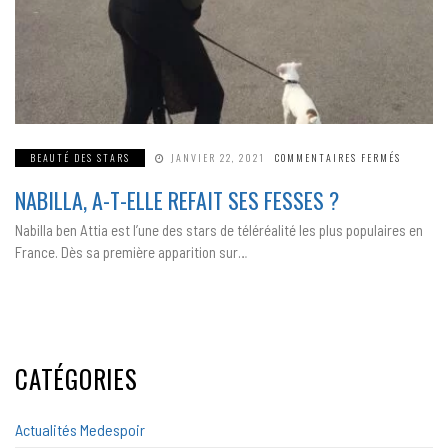
SUR
BEAUTÉ DES STARS
JANVIER 22, 2021
COMMENTAIRES FERMÉS
NABILLA
A-
NABILLA, A-T-ELLE REFAIT SES FESSES ?
T-
ELLE
REFAIT
Nabilla ben Attia est l’une des stars de téléréalité les plus populaires en
SES
FESSES
France. Dès sa première apparition sur…
?
CATÉGORIES
Actualités Medespoir