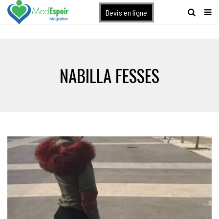
[maxbutton name="devis express"]
Devis en ligne
NABILLA FESSES