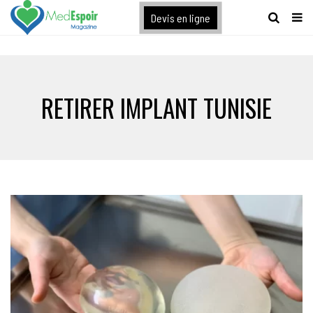
[maxbutton name="devis express"]
Devis en ligne
RETIRER IMPLANT TUNISIE