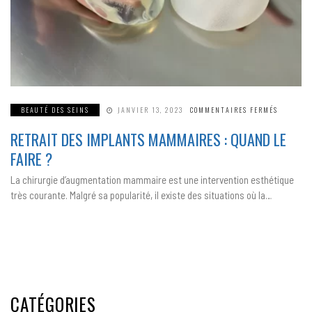
SUR
BEAUTÉ DES SEINS
JANVIER 13, 2023
COMMENTAIRES FERMÉS
RETRAIT
DES
RETRAIT DES IMPLANTS MAMMAIRES : QUAND LE
IMPLANT
MAMMAIR
QUAND
FAIRE ?
LE
FAIRE ?
La chirurgie d’augmentation mammaire est une intervention esthétique
très courante. Malgré sa popularité, il existe des situations où la…
CATÉGORIES