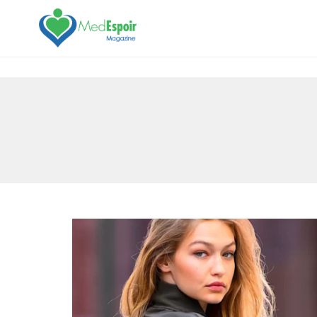
[maxbutton name="devis express"]