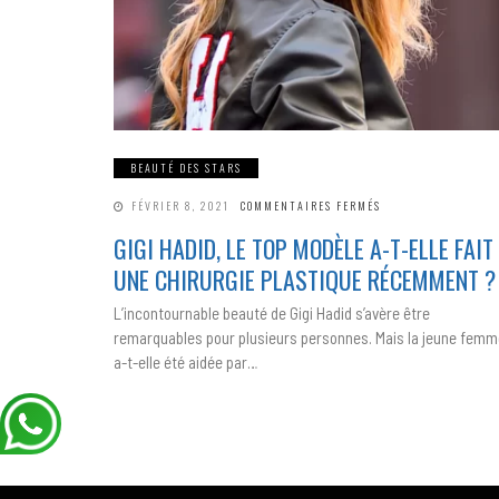
BEAUTÉ DES STARS
SUR
FÉVRIER 8, 2021
COMMENTAIRES FERMÉS
GIGI
HADID,
GIGI HADID, LE TOP MODÈLE A-T-ELLE FAIT
LE
TOP
UNE CHIRURGIE PLASTIQUE RÉCEMMENT ?
MODÈLE
A-
T-
L’incontournable beauté de Gigi Hadid s’avère être
ELLE
FAIT
remarquables pour plusieurs personnes. Mais la jeune femm
UNE
CHIRURGIE
a-t-elle été aidée par…
PLASTIQUE
RÉCEMMENT ?