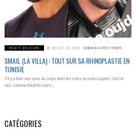
SUR
BEAUTÉ DES STARS
JUILLET 16, 2020
COMMENTAIRES FERMÉS
SMAIL
(LA
SMAIL (LA VILLA) : TOUT SUR SA RHINOPLASTIE EN
VILLA) :
TOUT
SUR
TUNISIE
SA
RHINOPL
EN
S’il y a bien une zone du corps dont les stars se préoccupent, c’est le
TUNISIE
nez. Comme d’autres stars…
CATÉGORIES