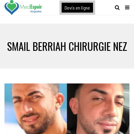
[maxbutton name="devis express"]
Devis en ligne
SMAIL BERRIAH CHIRURGIE NEZ