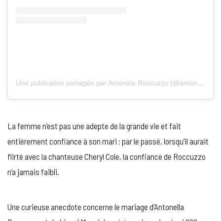
U
ne publication partagée par Antonela Roccuzzo (@antonelaroccuzzo)
La femme n’est pas une adepte de la grande vie et fait
entièrement confiance à son mari : par le passé, lorsqu’il aurait
flirté avec la chanteuse Cheryl Cole, la confiance de Roccuzzo
n’a jamais faibli.
Une curieuse anecdote concerne le mariage d’Antonella