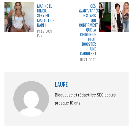
MARINE EL
CES
HIMER,
AVANT/APRÈS
SEXY EN
DE STARS
MAILLOT DE
QUI
BAIN !
CONFIRMENT
QUE LA
PREVIOUS
CHIRURGIE
POST
PEUT
BOOSTER
UNE
CARRIÈRE !
NEXT POST
LAURE
Blogueuse et rédactrice SEO depuis
presque 10 ans.