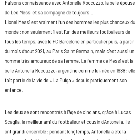
Faisons connaissance avec Antonella Roccuzzo, la belle épouse
LA
FEMME
de Leo Messi et sa compagne de toujours…
DE
Lionel Messi est vraiment l’un des hommes les plus chanceux du
LIONEL
MESSI
monde : non seulement il est l’un des meilleurs footballeurs de
?
tous les temps, avec le FC Barcelone en particulier puis, à partir
du mois d’aout 2021, au Paris Saint Germain, mais c’est aussi un
homme très amoureux de sa femme. La femme de Messi est la
belle Antonella Roccuzzo, argentine comme lui, née en 1988 : elle
fait partie de la vie de « La Pulga » depuis pratiquement son
enfance.
Les deux se sont rencontrés à l’âge de cinq ans, grâce à Lucas
Scaglia, le meilleur ami du footballeur et cousin d’Antonella. Ils
ont grandi ensemble : pendant longtemps, Antonella a été la