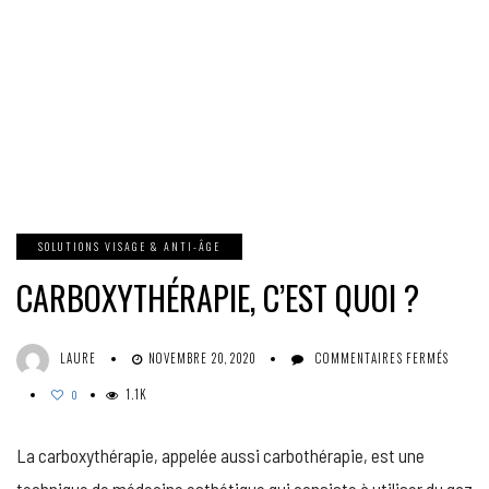
SOLUTIONS VISAGE & ANTI-ÂGE
CARBOXYTHÉRAPIE, C’EST QUOI ?
SUR
LAURE
NOVEMBRE 20, 2020
COMMENTAIRES FERMÉS
CARBO
1.1K
C’EST
0
QUOI
?
La carboxythérapie, appelée aussi carbothérapie, est une
technique de médecine esthétique qui consiste à utiliser du gaz