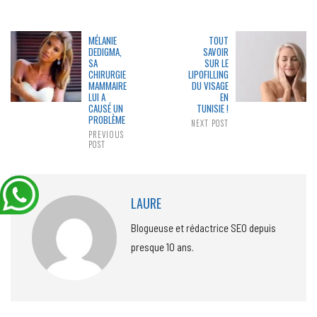
MÉLANIE
TOUT
DEDIGMA,
SAVOIR
SA
SUR LE
CHIRURGIE
LIPOFILLING
MAMMAIRE
DU VISAGE
LUI A
EN
CAUSÉ UN
TUNISIE !
PROBLÈME
NEXT POST
PREVIOUS
POST
LAURE
Blogueuse et rédactrice SEO depuis
presque 10 ans.