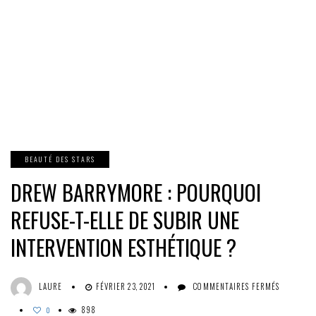
BEAUTÉ DES STARS
DREW BARRYMORE : POURQUOI
REFUSE-T-ELLE DE SUBIR UNE
INTERVENTION ESTHÉTIQUE ?
SUR
LAURE
FÉVRIER 23, 2021
COMMENTAIRES FERMÉS
DREW
898
BARRYMO
0