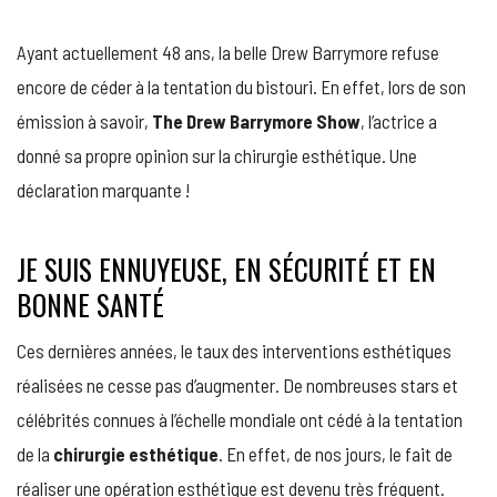
POURQU
REFUSE-
Ayant actuellement 48 ans, la belle Drew Barrymore refuse
T-
ELLE
encore de céder à la tentation du bistouri. En effet, lors de son
DE
émission à savoir,
The Drew Barrymore Show
, l’actrice a
SUBIR
UNE
donné sa propre opinion sur la chirurgie esthétique. Une
INTERVE
déclaration marquante !
ESTHÉTI
JE SUIS ENNUYEUSE, EN SÉCURITÉ ET EN
BONNE SANTÉ
Ces dernières années, le taux des interventions esthétiques
réalisées ne cesse pas d’augmenter. De nombreuses stars et
célébrités connues à l’échelle mondiale ont cédé à la tentation
de la
chirurgie esthétique
. En effet, de nos jours, le fait de
réaliser une opération esthétique est devenu très fréquent.