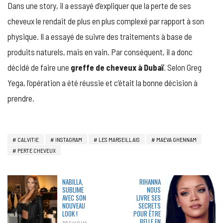
Dans une story, il a essayé d’expliquer que la perte de ses
cheveux le rendait de plus en plus complexé par rapport à son
physique. Il a essayé de suivre des traitements à base de
produits naturels, mais en vain. Par conséquent, il a donc
décidé de faire une
greffe de cheveux à Dubaï
. Selon Greg
Yega, l’opération a été réussie et c’était la bonne décision à
prendre.
CALVITIE
INSTAGRAM
LES MARSEILLAIS
MAEVA GHENNAM
PERTE CHEVEUX
NABILLA,
RIHANNA
SUBLIME
NOUS
AVEC SON
LIVRE SES
NOUVEAU
SECRETS
LOOK !
POUR ÊTRE
BELLE EN