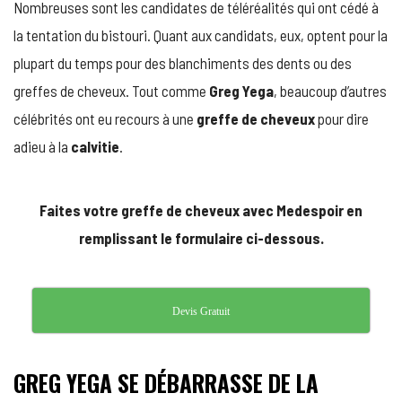
Nombreuses sont les candidates de téléréalités qui ont cédé à
GREFFE
DE
la tentation du bistouri. Quant aux candidats, eux, optent pour la
CHEVEUX
plupart du temps pour des blanchiments des dents ou des
À
DUBAÏ
greffes de cheveux. Tout comme
Greg Yega
, beaucoup d’autres
célébrités ont eu recours à une
greffe de cheveux
pour dire
adieu à la
calvitie
.
Faites votre greffe de cheveux avec Medespoir en
remplissant le formulaire ci-dessous.
Devis Gratuit
GREG YEGA SE DÉBARRASSE DE LA