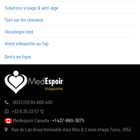
Solutions visage & anti-âge
Tout sur les cheveux
Uncategorized
Votre silhouette au Top
Devis en ligne
0033 (0)1 84 800 400
+33 6 35 23 57 12
Medespoir Canada :
+1 437-880-3675
Rue du Lac Biwa Immeuble Azur Bloc B 2 ème étage Tunis, 1053