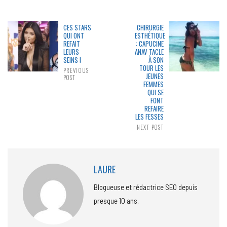
CES STARS
CHIRURGIE
QUI ONT
ESTHÉTIQUE
REFAIT
: CAPUCINE
LEURS
ANAV TACLE
SEINS !
À SON
TOUR LES
PREVIOUS
JEUNES
POST
FEMMES
QUI SE
FONT
REFAIRE
LES FESSES
NEXT POST
LAURE
Blogueuse et rédactrice SEO depuis
presque 10 ans.