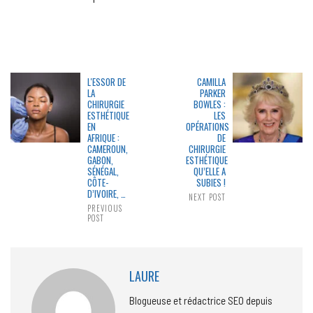
L'ESSOR DE
CAMILLA
LA
PARKER
CHIRURGIE
BOWLES :
ESTHÉTIQUE
LES
EN
OPÉRATIONS
AFRIQUE :
DE
CAMEROUN,
CHIRURGIE
GABON,
ESTHÉTIQUE
SÉNÉGAL,
QU’ELLE A
CÔTE-
SUBIES !
D’IVOIRE, …
NEXT POST
PREVIOUS
POST
LAURE
Blogueuse et rédactrice SEO depuis