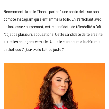
TIANA
S’AFFI
Récemment, la belle Tiana a partagé une photo d’elle sur son
MÉCON
ET
compte Instagram qui a enflammé la toile. En s’affichant avec
SURPR
un look assez surprenant, cette candidate de téléréalité a fait
LA
TOILE
l’objet de plusieurs accusations. Cette candidate de téléréalité
!
attire les soupçons vers elle. A-t-elle eu recours à la chirurgie
esthétique ? Qu’a-t-elle fait au juste ?