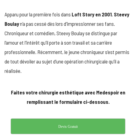
DIT
TOUT
Apparu pour la première fois dans
Loft Story en 2001
,
Steevy
SUR
SON
Boulay
n’a pas cessé dès lors d’impressionner ses fans.
COMPLEXE
Chroniqueur et comédien, Steevy Boulay se distingue par
EFFACÉ
PAR
l’amour et l’intérêt qu’il porte à son travail et sa carrière
UNE
professionnelle. Récemment, le jeune chroniqueur s’est permis
OPÉRATION
CHIRURGICA
de tout dévoiler au sujet d’une opération chirurgicale qu’il a
réalisée.
Faites votre chirurgie esthétique avec Medespoir en
remplissant le formulaire ci-dessous.
Devis Gratuit