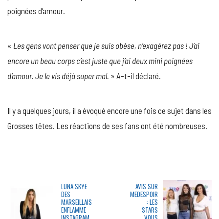
poignées d’amour.
«
Les gens vont penser que je suis obèse, n’exagérez pas ! J’ai
encore un beau corps c’est juste que j’ai deux mini poignées
d’amour. Je le vis déjà super mal.
» A-t-il déclaré.
Il y a quelques jours, il a évoqué encore une fois ce sujet dans les
Grosses têtes. Les réactions de ses fans ont été nombreuses.
LUNA SKYE
AVIS SUR
DES
MEDESPOIR
MARSEILLAIS
: LES
ENFLAMME
STARS
INSTAGRAM
VOUS