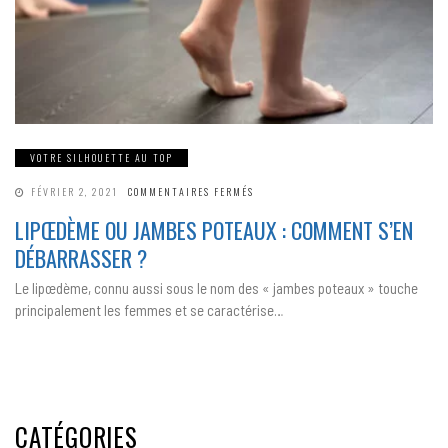
VOTRE SILHOUETTE AU TOP
SUR
FÉVRIER 2, 2021
COMMENTAIRES FERMÉS
LIPŒDÈME
OU
LIPŒDÈME OU JAMBES POTEAUX : COMMENT S’EN
JAMBES
POTEAUX
DÉBARRASSER ?
:
COMMENT
S’EN
Le lipœdème, connu aussi sous le nom des « jambes poteaux » touche
DÉBARRASSER
?
principalement les femmes et se caractérise…
CATÉGORIES