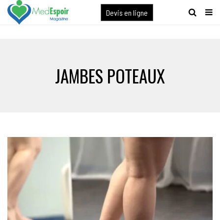
[maxbutton name="devis express"]
Devis en ligne
JAMBES POTEAUX