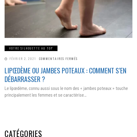
VOTRE SILHOUETTE AU TOP
SUR
FÉVRIER 2, 2021
COMMENTAIRES FERMÉS
LIPŒDÈME
OU
LIPŒDÈME OU JAMBES POTEAUX : COMMENT S’EN
JAMBES
POTEAUX
DÉBARRASSER ?
:
COMMENT
S’EN
Le lipœdème, connu aussi sous le nom des « jambes poteaux » touche
DÉBARRASSER
?
principalement les femmes et se caractérise…
CATÉGORIES