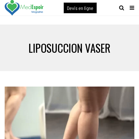
[maxbutton name="devis express"]
Devis en ligne
LIPOSUCCION VASER