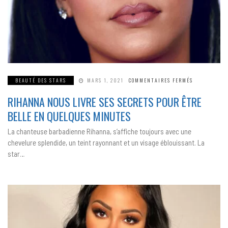
SUR
BEAUTÉ DES STARS
MARS 1, 2021
COMMENTAIRES FERMÉS
RIHANNA
NOUS
RIHANNA NOUS LIVRE SES SECRETS POUR ÊTRE
LIVRE
SES
SECRETS
BELLE EN QUELQUES MINUTES
POUR
ÊTRE
BELLE
La chanteuse barbadienne Rihanna, s’affiche toujours avec une
EN
QUELQUES
chevelure splendide, un teint rayonnant et un visage éblouissant. La
MINUTES
star…