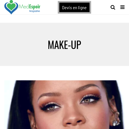
[maxbutton name="devis express"]
Devis en ligne
MAKE-UP