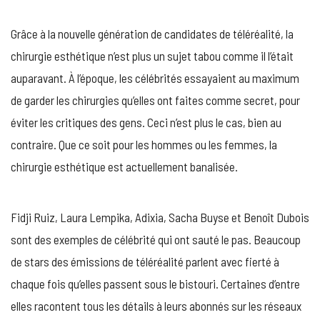
ET
CHIRU
Grâce à la nouvelle génération de candidates de téléréalité, la
ESTHÉ
:
chirurgie esthétique n’est plus un sujet tabou comme il l’était
CES
auparavant. À l’époque, les célébrités essayaient au maximum
STARS
QUI
de garder les chirurgies qu’elles ont faites comme secret, pour
ONT
éviter les critiques des gens. Ceci n’est plus le cas, bien au
DÉJÀ
FRANC
contraire. Que ce soit pour les hommes ou les femmes, la
LE
chirurgie esthétique est actuellement banalisée.
CAP
Fidji Ruiz, Laura Lempika, Adixia, Sacha Buyse et Benoît Dubois
sont des exemples de célébrité qui ont sauté le pas. Beaucoup
de stars des émissions de téléréalité parlent avec fierté à
chaque fois qu’elles passent sous le bistouri. Certaines d’entre
elles racontent tous les détails à leurs abonnés sur les réseaux