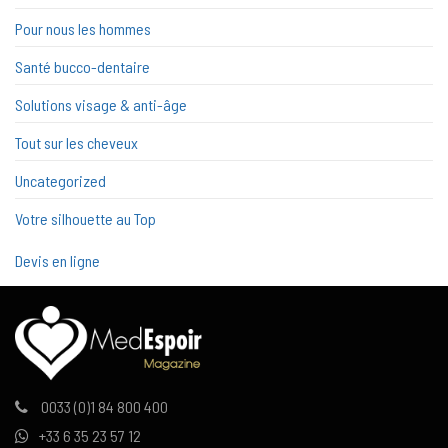
Pour nous les hommes
Santé bucco-dentaire
Solutions visage & anti-âge
Tout sur les cheveux
Uncategorized
Votre silhouette au Top
Devis en ligne
0033 (0)1 84 800 400
+33 6 35 23 57 12