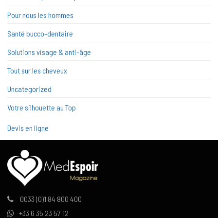
Pour nous les hommes
Santé bucco-dentaire
Solutions visage & anti-âge
Tout sur les cheveux
Uncategorized
Votre silhouette au Top
Devis en ligne
0033 (0)1 84 800 400
+33 6 35 23 57 12