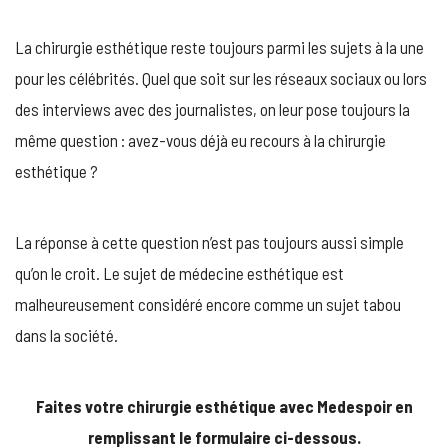
AVOUE
AVOIR
La chirurgie esthétique reste toujours parmi les sujets à la une
EU
PLUSI
pour les célébrités. Quel que soit sur les réseaux sociaux ou lors
FOIS
des interviews avec des journalistes, on leur pose toujours la
RECOU
À
même question : avez-vous déjà eu recours à la chirurgie
LA
esthétique ?
CHIRU
ESTHÉ
La réponse à cette question n’est pas toujours aussi simple
qu’on le croit. Le sujet de médecine esthétique est
malheureusement considéré encore comme un sujet tabou
dans la société.
Faites votre chirurgie esthétique avec Medespoir en
remplissant le formulaire ci-dessous.