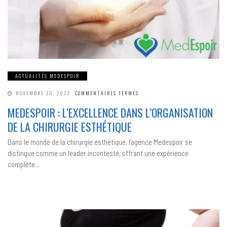
ACTUALITÉS MEDESPOIR
SUR
NOVEMBRE 30, 2023
COMMENTAIRES FERMÉS
MEDESPOIR
:
MEDESPOIR : L’EXCELLENCE DANS L’ORGANISATION
L’EXCELLENCE
DANS
DE LA CHIRURGIE ESTHÉTIQUE
L’ORGANISATION
DE
LA
Dans le monde de la chirurgie esthétique, l’agence Medespoir se
CHIRURGIE
ESTHÉTIQUE
distingue comme un leader incontesté, offrant une expérience
complète…