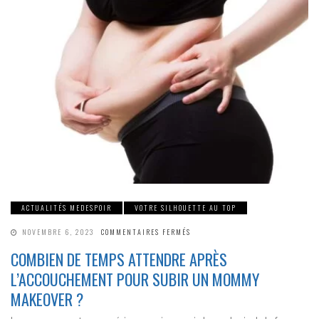
ACTUALITÉS MEDESPOIR
VOTRE SILHOUETTE AU TOP
SUR
NOVEMBRE 6, 2023
COMMENTAIRES FERMÉS
COMBIEN
DE
COMBIEN DE TEMPS ATTENDRE APRÈS
TEMPS
ATTENDRE
L’ACCOUCHEMENT POUR SUBIR UN MOMMY
APRÈS
L’ACCOUCHEMENT
POUR
MAKEOVER ?
SUBIR
UN
MOMMY