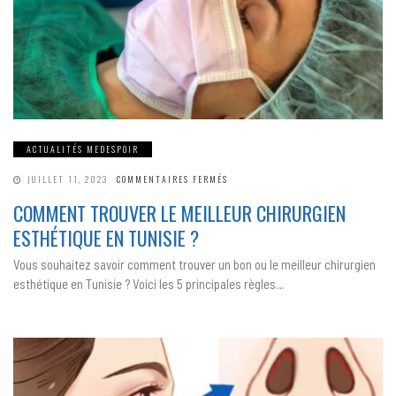
ACTUALITÉS MEDESPOIR
SUR
JUILLET 11, 2023
COMMENTAIRES FERMÉS
COMMENT
TROUVER
COMMENT TROUVER LE MEILLEUR CHIRURGIEN
LE
MEILLEUR
ESTHÉTIQUE EN TUNISIE ?
CHIRURGIEN
ESTHÉTIQUE
EN
Vous souhaitez savoir comment trouver un bon ou le meilleur chirurgien
TUNISIE ?
esthétique en Tunisie ? Voici les 5 principales règles…