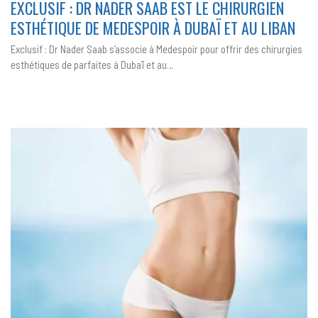
EXCLUSIF : DR NADER SAAB EST LE CHIRURGIEN
DR
NADER
ESTHÉTIQUE DE MEDESPOIR À DUBAÏ ET AU LIBAN
SAAB
EST
LE
Exclusif : Dr Nader Saab s’associe à Medespoir pour offrir des chirurgies
CHIRURGIEN
ESTHÉTIQUE
esthétiques de parfaites à Dubaï et au…
DE
MEDESPOIR
À
DUBAÏ
ET
AU
LIBAN