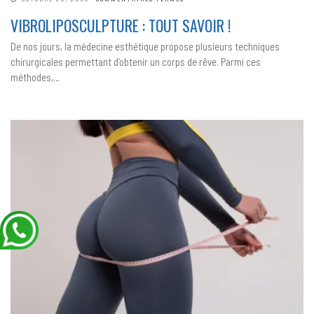
VIBROLIPOSCULPTURE
:
VIBROLIPOSCULPTURE : TOUT SAVOIR !
TOUT
SAVOIR !
De nos jours, la médecine esthétique propose plusieurs techniques
chirurgicales permettant d’obtenir un corps de rêve. Parmi ces
méthodes,…