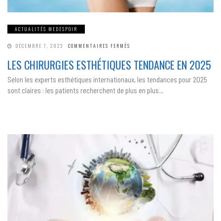
ACTUALITÉS MEDESPOIR
SUR
DÉCEMBRE 7, 2023
COMMENTAIRES FERMÉS
LES
CHIRURGIES
LES CHIRURGIES ESTHÉTIQUES TENDANCE EN 2025
ESTHÉTIQUES
TENDANCE
EN
Selon les experts esthétiques internationaux, les tendances pour 2025
2025
sont claires : les patients recherchent de plus en plus…