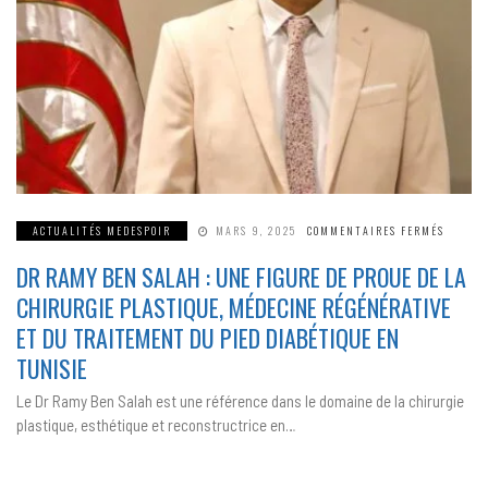
SUR
ACTUALITÉS MEDESPOIR
MARS 9, 2025
COMMENTAIRES FERMÉS
DR
RAMY
DR RAMY BEN SALAH : UNE FIGURE DE PROUE DE LA
BEN
SALAH
:
CHIRURGIE PLASTIQUE, MÉDECINE RÉGÉNÉRATIVE
UNE
FIGURE
ET DU TRAITEMENT DU PIED DIABÉTIQUE EN
DE
PROUE
TUNISIE
DE
LA
CHIRUR
Le Dr Ramy Ben Salah est une référence dans le domaine de la chirurgie
PLASTI
MÉDECI
plastique, esthétique et reconstructrice en…
RÉGÉNÉ
ET
DU
TRAIT
DU