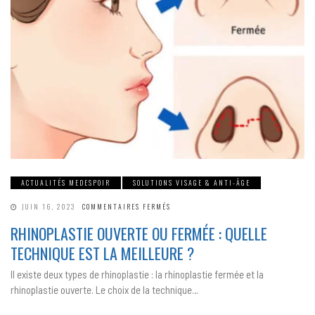
ACTUALITÉS MEDESPOIR
SOLUTIONS VISAGE & ANTI-ÂGE
SUR
JUIN 16, 2023
COMMENTAIRES FERMÉS
RHINOPLASTIE
OUVERTE
RHINOPLASTIE OUVERTE OU FERMÉE : QUELLE
OU
FERMÉE :
TECHNIQUE EST LA MEILLEURE ?
QUELLE
TECHNIQUE
EST
Il existe deux types de rhinoplastie : la rhinoplastie fermée et la
LA
MEILLEURE ?
rhinoplastie ouverte. Le choix de la technique…