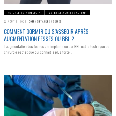
ACTUALITÉS MEDESPOIR
VOTRE SILHOUETTE AU TOP
SUR
AOÛT 8, 2023
COMMENTAIRES FERMÉS
COMMENT
DORMIR
COMMENT DORMIR OU S’ASSEOIR APRÈS
OU
S’ASSEOIR
AUGMENTATION FESSES OU BBL ?
APRÈS
AUGMENTATION
FESSES
L’augmentation des fesses par implants ou par BBL est la technique de
OU
BBL ?
chirurgie esthétique qui connaît la plus forte…