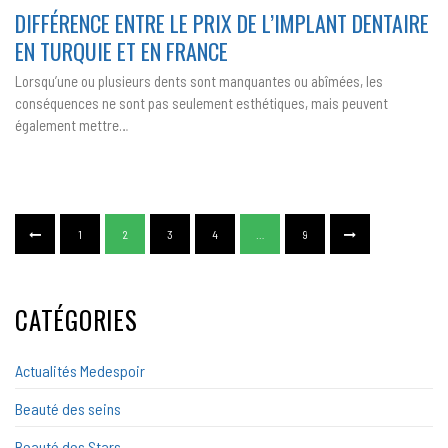
ENTRE
DIFFÉRENCE ENTRE LE PRIX DE L’IMPLANT DENTAIRE
LE
PRIX
EN TURQUIE ET EN FRANCE
DE
L’IMPLANT
DENTAIRE
Lorsqu’une ou plusieurs dents sont manquantes ou abîmées, les
EN
TURQUIE
conséquences ne sont pas seulement esthétiques, mais peuvent
ET
EN
également mettre…
FRANCE
1
2
3
4
…
9
CATÉGORIES
Actualités Medespoir
Beauté des seins
Beauté des Stars