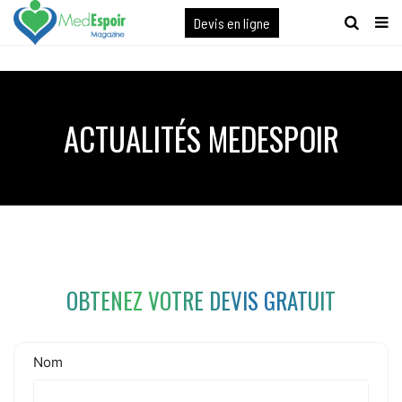
[maxbutton name="devis express"]
Devis en ligne
ACTUALITÉS MEDESPOIR
OBTENEZ VOTRE DEVIS GRATUIT