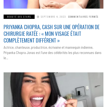
SUR
BEAUTÉ DES STARS
SEPTEMBRE 4, 2023
COMMENTAIRES FERMÉS
PRIYA
CHOPR
PRIYANKA CHOPRA, CASH SUR UNE OPÉRATION DE
CASH
SUR
UNE
CHIRURGIE RATÉE : « MON VISAGE ÉTAIT
OPÉRA
DE
COMPLÈTEMENT DIFFÉRENT »
CHIRU
RATÉE
:
Actrice, chanteuse, productrice, écrivaine et mannequin indienne,
«
MON
Priyanka Chopra Jonas est l’une des célébrités les plus reconnues dans
VISAG
ÉTAIT
le…
COMPL
DIFFÉ
»