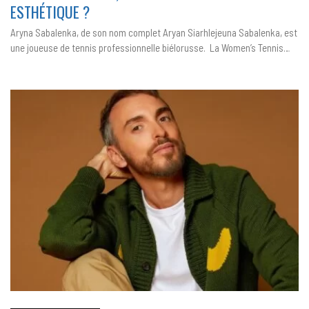
ELLE
ESTHÉTIQUE ?
FAIT
UNE
CHIRU
Aryna Sabalenka, de son nom complet Aryan Siarhlejeuna Sabalenka, est
ESTHÉT
une joueuse de tennis professionnelle biélorusse. La Women’s Tennis…