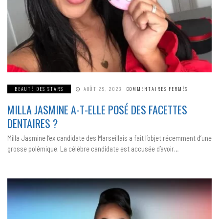
SUR
BEAUTÉ DES STARS
AOÛT 29, 2023
COMMENTAIRES FERMÉS
MILLA
JASMINE
MILLA JASMINE A-T-ELLE POSÉ DES FACETTES
A-
T-
ELLE
DENTAIRES ?
POSÉ
DES
FACETTES
Milla Jasmine l’ex candidate des Marseillais a fait l’objet récemment d’une
DENTAIRES 
grosse polémique. La célèbre candidate est accusée d’avoir…