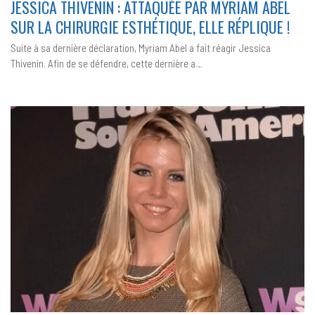
JESSICA THIVENIN : ATTAQUÉE PAR MYRIAM ABEL
:
ATTAQUÉE
PAR
SUR LA CHIRURGIE ESTHÉTIQUE, ELLE RÉPLIQUE !
MYRIAM
ABEL
SUR
Suite à sa dernière déclaration, Myriam Abel a fait réagir Jessica
LA
CHIRURGIE
Thivenin. Afin de se défendre, cette dernière a…
ESTHÉTIQUE
ELLE
RÉPLIQUE
!