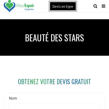
[maxbutton name="devis express"]
Devis en ligne
BEAUTÉ DES STARS
OBTENEZ VOTRE DEVIS GRATUIT