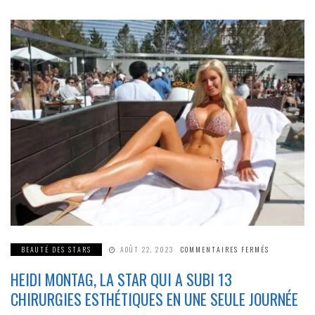
!
SUR
BEAUTÉ DES STARS
AOÛT 22, 2023
COMMENTAIRES FERMÉS
HEIDI
MONTAG,
HEIDI MONTAG, LA STAR QUI A SUBI 13
LA
STAR
QUI
CHIRURGIES ESTHÉTIQUES EN UNE SEULE JOURNÉE
A
SUBI