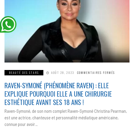
SUR
BEAUTÉ DES STARS
AOÛT 28, 2023
COMMENTAIRES FERMÉS
RAVEN-
SYMONÉ
RAVEN-SYMONÉ (PHÉNOMÈNE RAVEN) : ELLE
(PHÉNOMÈN
RAVEN)
:
EXPLIQUE POURQUOI ELLE A UNE CHIRURGIE
ELLE
EXPLIQUE
ESTHÉTIQUE AVANT SES 18 ANS !
POURQUOI
ELLE
A
Raven-Symoné, de son nom complet Raven-Symoné Christina Pearman,
UNE
CHIRURGIE
est une actrice, chanteuse et personnalité médiatique américaine,
ESTHÉTIQUE
AVANT
connue pour avoir…
SES
18
ANS