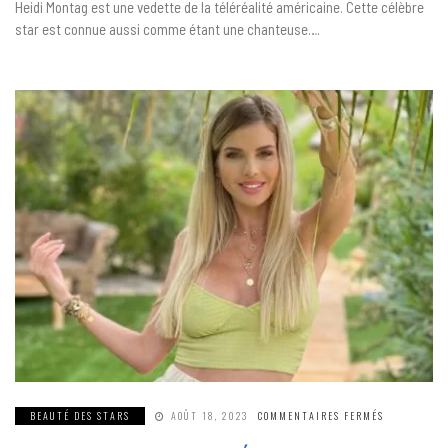
13
Heidi Montag est une vedette de la téléréalité américaine. Cette célèbre
CHIRURGIES
ESTHÉTIQUE
star est connue aussi comme étant une chanteuse….
UNE
SEULE
JOURNÉE
SUR
BEAUTÉ DES STARS
AOÛT 18, 2023
COMMENTAIRES FERMÉS
JESSICA
THIVENIN