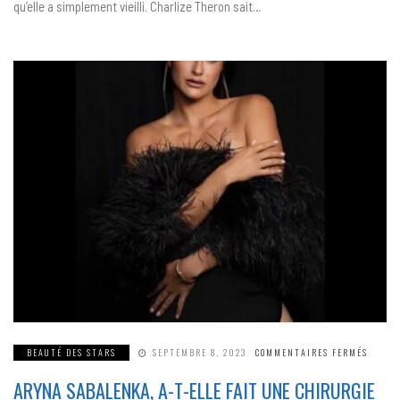
qu’elle a simplement vieilli. Charlize Theron sait…
SUR
BEAUTÉ DES STARS
SEPTEMBRE 8, 2023
COMMENTAIRES FERMÉS
ARYNA
SABAL
ARYNA SABALENKA, A-T-ELLE FAIT UNE CHIRURGIE
A-
T-