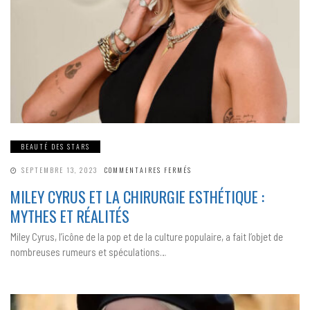
BEAUTÉ DES STARS
SUR
SEPTEMBRE 13, 2023
COMMENTAIRES FERMÉS
MILEY
CYRUS
MILEY CYRUS ET LA CHIRURGIE ESTHÉTIQUE :
ET
LA
MYTHES ET RÉALITÉS
CHIRURGIE
ESTHÉTIQUE
:
Miley Cyrus, l’icône de la pop et de la culture populaire, a fait l’objet de
MYTHES
ET
nombreuses rumeurs et spéculations…
RÉALITÉS