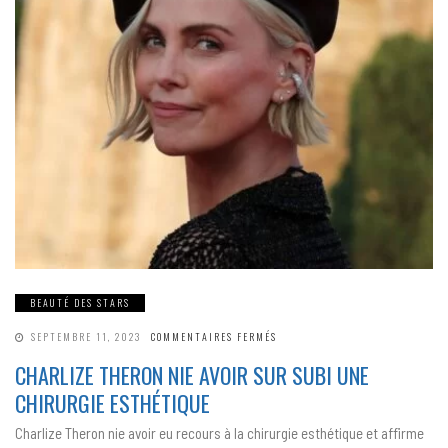
BEAUTÉ DES STARS
SUR
SEPTEMBRE 11, 2023
COMMENTAIRES FERMÉS
CHARLIZE
THERON
CHARLIZE THERON NIE AVOIR SUR SUBI UNE
NIE
AVOIR
CHIRURGIE ESTHÉTIQUE
SUR
SUBI
UNE
Charlize Theron nie avoir eu recours à la chirurgie esthétique et affirme
CHIRURGIE
ESTHÉTIQUE