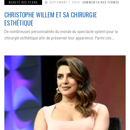
SUR
BEAUTÉ DES STARS
SEPTEMBRE 7, 2023
COMMENTAIRES FERMÉS
CHRIS
WILLE
CHRISTOPHE WILLEM ET SA CHIRURGIE
ET
SA
CHIRU
ESTHÉTIQUE
ESTHÉ
De nombreuses personnalités du monde du spectacle optent pour la
chirurgie esthétique afin de préserver leur apparence. Parmi ces…