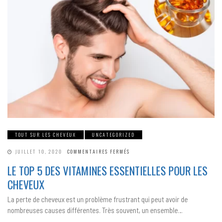
TOUT SUR LES CHEVEUX
UNCATEGORIZED
SUR
JUILLET 10, 2020
COMMENTAIRES FERMÉS
LE
TOP
LE TOP 5 DES VITAMINES ESSENTIELLES POUR LES
5
DES
CHEVEUX
VITAMINES
ESSENTIELLES
POUR
La perte de cheveux est un problème frustrant qui peut avoir de
LES
CHEVEUX
nombreuses causes différentes. Très souvent, un ensemble…