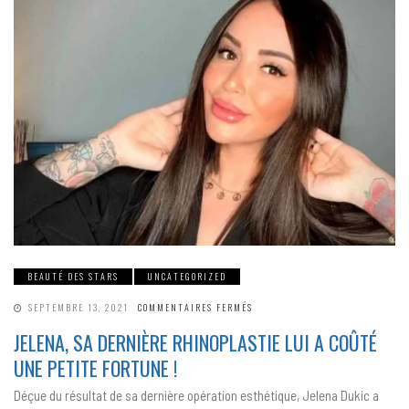
BEAUTÉ DES STARS
UNCATEGORIZED
SUR
SEPTEMBRE 13, 2021
COMMENTAIRES FERMÉS
JELENA,
SA
JELENA, SA DERNIÈRE RHINOPLASTIE LUI A COÛTÉ
DERNIÈRE
RHINOPLASTIE
UNE PETITE FORTUNE !
LUI
A
COÛTÉ
Déçue du résultat de sa dernière opération esthétique, Jelena Dukic a
UNE
PETITE