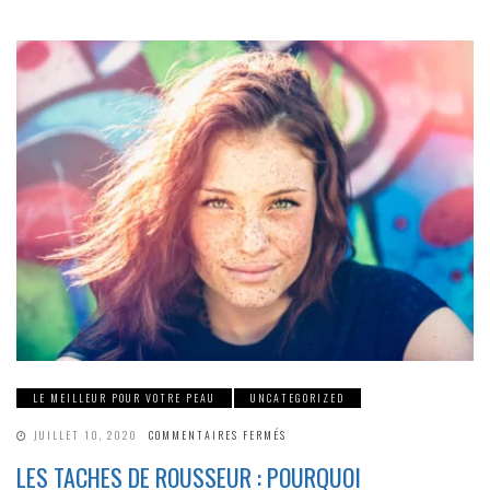
LE MEILLEUR POUR VOTRE PEAU
UNCATEGORIZED
SUR
JUILLET 10, 2020
COMMENTAIRES FERMÉS
LES
TACHES
LES TACHES DE ROUSSEUR : POURQUOI
DE
ROUSSEUR