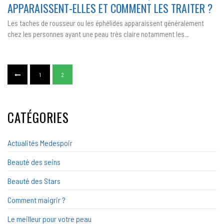
APPARAISSENT-ELLES ET COMMENT LES TRAITER ?
:
POURQUOI
APPARAISSENT-
Les taches de rousseur ou les éphélides apparaissent généralement
ELLES
ET
chez les personnes ayant une peau très claire notamment les…
COMMENT
LES
TRAITER
?
1
2
CATÉGORIES
Actualités Medespoir
Beauté des seins
Beauté des Stars
Comment maigrir ?
Le meilleur pour votre peau