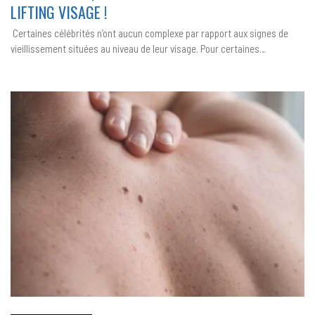
SELFIE
LIFTING VISAGE !
APRÈS
SON
LIFTING
Certaines célébrités n’ont aucun complexe par rapport aux signes de
VISAGE !
vieillissement situées au niveau de leur visage. Pour certaines…