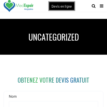
[maxbutton name="devis express"]
Devis en ligne
UNCATEGORIZED
OBTENEZ VOTRE DEVIS GRATUIT