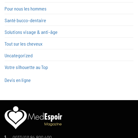
Pour nous les hommes
Santé bucco-dentaire
Solutions visage & anti-âge
Tout sur les cheveux
Uncategorized
Votre silhouette au Top
Devis en ligne
0033 (0)1 84 800 400