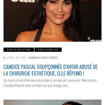
BEAUTÉ DES STARS
UNCATEGORIZED
SUR
AVRIL 13, 2022
COMMENTAIRES FERMÉS
CANDICE
PASCAL
CANDICE PASCAL SOUPÇONNÉE D’AVOIR ABUSÉ DE
SOUPÇONNÉE
D’AVOIR
LA CHIRURGIE ESTHÉTIQUE, ELLE RÉPOND !
ABUSÉ
DE
LA
Au cours d’une interview accordée à Jordan de Luxe pour Télé-Loisirs,
CHIRURGIE
ESTHÉTIQUE,
Candice Pascal s’est confiée sur son image, son…
ELLE
RÉPOND
!