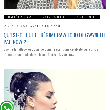
BEAUTÉ DES STARS
COMMENT MAIGRIR ?
UNCATEGORIZED
SUR
MARS 10, 2021
COMMENTAIRES FERMÉS
QU’EST-
CE
QU’EST-CE QUE LE RÉGIME RAW FOOD DE GWYNETH
QUE
LE
PALTROW ?
RÉGIME
RAW
FOOD
Gwyneth Paltrow est connue comme étant une célébrité qui a choisi
DE
GWYNETH
d’adopter un mode de vie bien déterminé. Voulant…
PALTROW
?