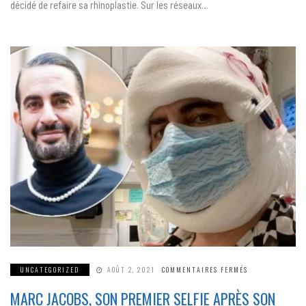
décidé de refaire sa rhinoplastie. Sur les réseaux…
FORTUNE
!
SUR
UNCATEGORIZED
AOÛT 2, 2021
COMMENTAIRES FERMÉS
MARC
JACOBS,
MARC JACOBS, SON PREMIER SELFIE APRÈS SON
SON
PREMIER