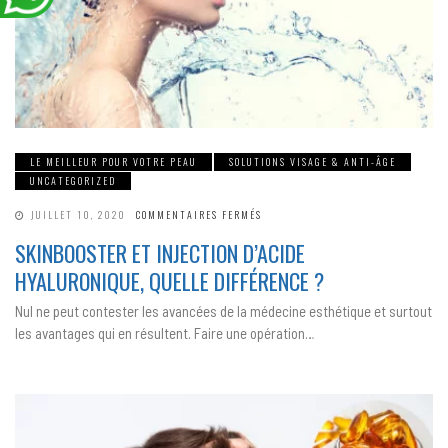
LE MEILLEUR POUR VOTRE PEAU
SOLUTIONS VISAGE & ANTI-ÂGE
UNCATEGORIZED
SUR
JUILLET 10, 2020
COMMENTAIRES FERMÉS
SKINBOOSTER
ET
SKINBOOSTER ET INJECTION D’ACIDE
INJECTION
D’ACIDE
HYALURONIQUE, QUELLE DIFFÉRENCE ?
HYALURONIQUE,
QUELLE
DIFFÉRENCE
Nul ne peut contester les avancées de la médecine esthétique et surtout
?
les avantages qui en résultent. Faire une opération…