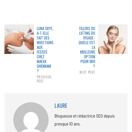
LUNA SKYE,
FILLERS OU
A-T-ELLE
LIFTING DU
FAIT DES
VISAGE :
INJECTIONS
QUELLE EST
AUX
LA
FESSES
MEILLEURE
CHEZ
OPTION
MAEVA
POUR MOI
GHENNAM
?
?
NEXT POST
PREVIOUS
POST
LAURE
Blogueuse et rédactrice SEO depuis
presque 10 ans.