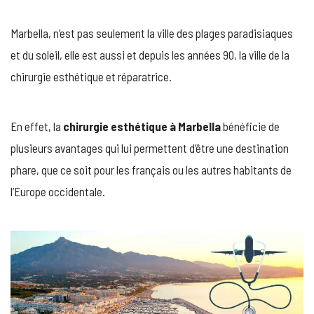
À
MARBELLA :
Marbella, n’est pas seulement la ville des plages paradisiaques
LES
AVANTAGES
et du soleil, elle est aussi et depuis les années 90, la ville de la
ET
chirurgie esthétique et réparatrice.
LES
INTERVENTIO
PHARES
En effet, la
chirurgie esthétique à Marbella
bénéficie de
plusieurs avantages qui lui permettent d’être une destination
phare, que ce soit pour les français ou les autres habitants de
l’Europe occidentale.