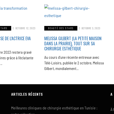
STARS
OCTOBRE 12, 2023
BEAUTÉ DES STARS
OCTOBRE 3, 2023
 DE L’ACTRICE EVA
MELISSA GILBERT (LA PETITE MAISON
DANS LA PRAIRIE), TOUT SUR SA
CHIRURGIE ESTHÉTIQUE
re 2023 restera gravé
Au cours d’une récente entrevue avec
res grâce à l’éclatante
Télé-Loisirs, publiée le 2 octobre, Melissa
a…
Gilbert, mondialement…
ARTICLES RÉCENTS
A
Meilleures cliniques de chirurgie esthétique en Tunisie :
À 