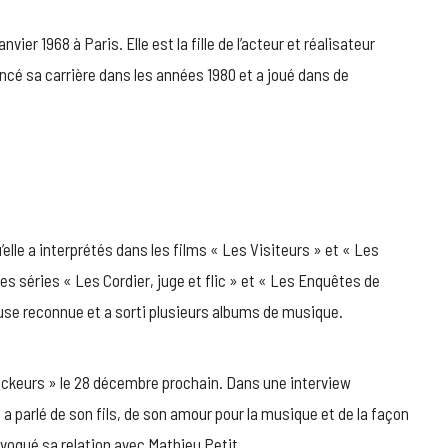
SEIGNER,
CASH
vier 1968 à Paris. Elle est la fille de l’acteur et réalisateur
SUR
encé sa carrière dans les années 1980 et a joué dans de
LA
CHIRURGIE
ESTHÉTIQUE
’elle a interprétés dans les films « Les Visiteurs » et « Les
les séries « Les Cordier, juge et flic » et « Les Enquêtes de
se reconnue et a sorti plusieurs albums de musique.
rockeurs » le 28 décembre prochain. Dans une interview
a parlé de son fils, de son amour pour la musique et de la façon
évoqué sa relation avec Mathieu Petit.