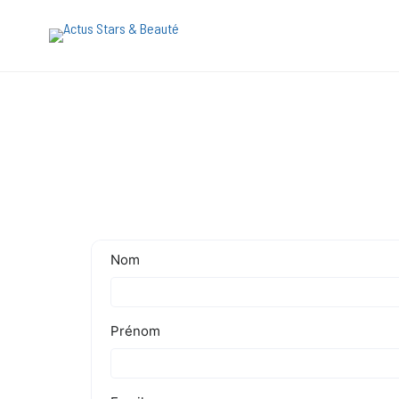
[maxbutton name="devis express"]