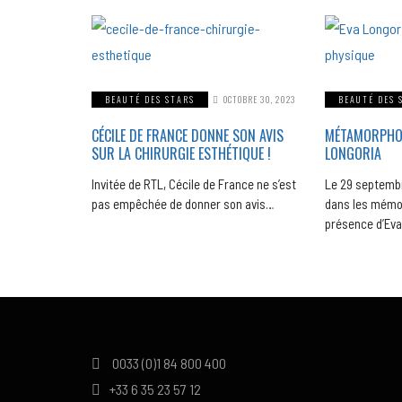
BEAUTÉ DES STARS
OCTOBRE 30, 2023
BEAUTÉ DES 
CÉCILE DE FRANCE DONNE SON AVIS
MÉTAMORPHOSE
SUR LA CHIRURGIE ESTHÉTIQUE !
LONGORIA
Invitée de RTL, Cécile de France ne s’est
Le 29 septemb
pas empêchée de donner son avis…
dans les mémoi
présence d’Ev
0033 (0)1 84 800 400
+33 6 35 23 57 12