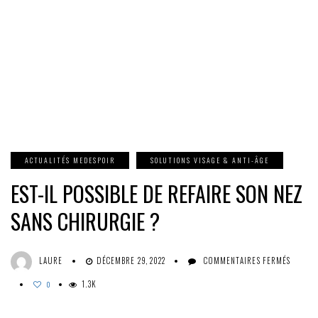
ACTUALITÉS MEDESPOIR
SOLUTIONS VISAGE & ANTI-ÂGE
EST-IL POSSIBLE DE REFAIRE SON NEZ
SANS CHIRURGIE ?
SUR
LAURE
DÉCEMBRE 29, 2022
COMMENTAIRES FERMÉS
EST-
1.3K
IL
0
POSSI
DE