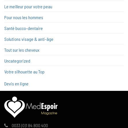
Le meilleur pour votre peau
Pour nous les hommes
Santé bucco-dentaire
Solutions visage & anti-âge
Tout sur les cheveux
Uncategorized
Votre silhouette au Top
Devis en ligne
0033 (0)1 84 800 400