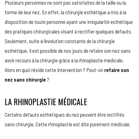
Plusieurs personnes ne sont pas satisfaites de la taille ou la
REFAI
SON
forme de leur nez. En effet, la chirurgie esthétique a mis à la
NEZ
disposition de toute personne ayant une irrégularité esthétique
SANS
CHIRU
des pratiques chirurgicales visant à rectifier quelques défauts.
Seulement, suite à l’évolution constante de la chirurgie
esthétique, il est possible de nos jours de refaire son nez sans
avoir recours à la chirurgie grâce à la rhinoplastie médicale.
Alors en quoi réside cette intervention ? Peut-on
refaire son
nez sans chirurgie
?
LA RHINOPLASTIE MÉDICALE
Certains défauts esthétiques du nez peuvent être rectifiés
sans chirurgie. Cette rhinoplastie est dite purement médicale.