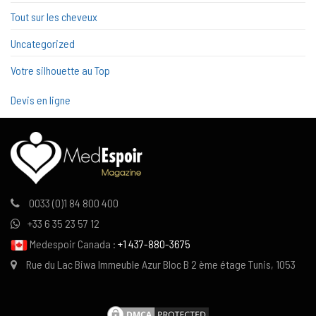
Tout sur les cheveux
Uncategorized
Votre silhouette au Top
Devis en ligne
0033 (0)1 84 800 400
+33 6 35 23 57 12
Medespoir Canada :
+1 437-880-3675
Rue du Lac Biwa Immeuble Azur Bloc B 2 ème étage Tunis, 1053