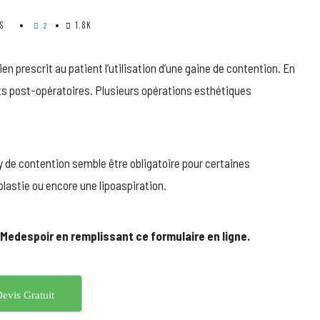
SUR
S
1.8K
2
POURQUOI
EST-
IL
en prescrit au patient l’utilisation d’une gaine de contention. En
IMPORTANT
ts post-opératoires. Plusieurs opérations esthétiques
DE
PORTER
UNE
GAINE
DE
y de contention semble être obligatoire pour certaines
CONTENTION
APRÈS
plastie ou encore une lipoaspiration.
UNE
CHIRURGIE
ESTHÉTIQUE
 Medespoir en remplissant ce formulaire en ligne.
DE
LA
SILHOUETTE
?
?
evis Gratuit