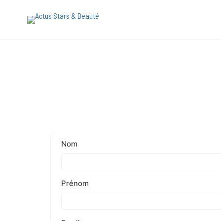
[maxbutton name="devis express"]