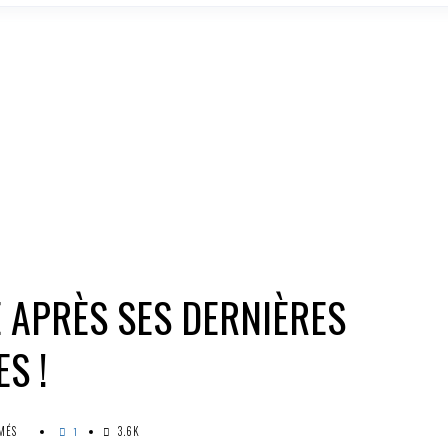
 APRÈS SES DERNIÈRES
S !
SUR
MÉS
3.6K
1
SORAYA