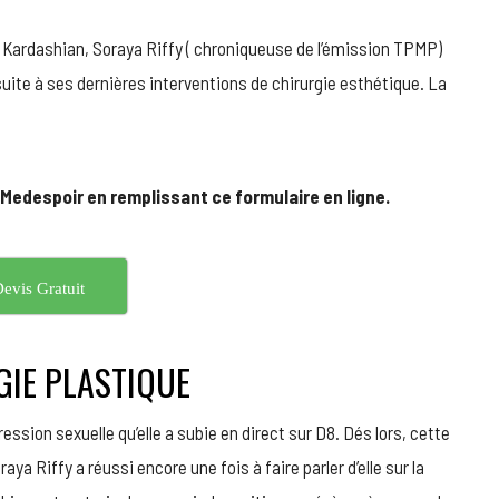
RIFFY
LYNCHÉE
ardashian, Soraya Riffy ( chroniqueuse de l’émission TPMP)
APRÈS
suite à ses dernières interventions de chirurgie esthétique. La
SES
DERNIÈRES
CHIRURGIES
PLASTIQUES !
 Medespoir en remplissant ce formulaire en ligne.
evis Gratuit
GIE PLASTIQUE
ression sexuelle qu’elle a subie en direct sur D8. Dés lors, cette
 Riffy a réussi encore une fois à faire parler d’elle sur la