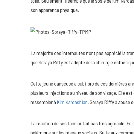
toile. Seulement, il semble que le sosie de kim Karda
son apparence physique.
La majorité des internautes n’ont pas apprécié la tr
que Soraya Riffy est adepte de la chirurgie esthétiqu
Cette jeune danseuse a subi lors de ces dernières a
plusieurs injections au niveau de son visage. Elle
ressembler à
Kim Kardashian
, Soraya Riffy a abusé d
La réaction de ses fans n’était pas très agréable. En e
polémique sur les réseaux sociaux. Suite aux commenta