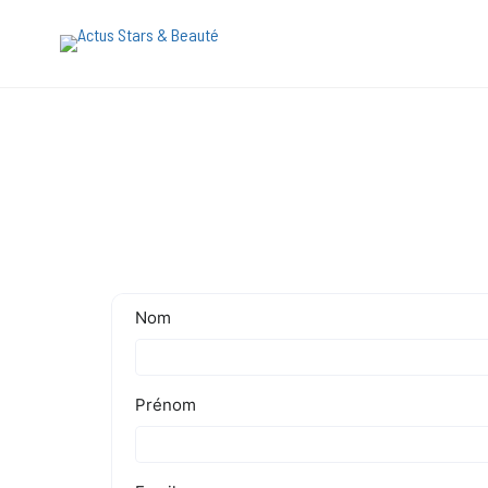
[maxbutton name="devis express"]