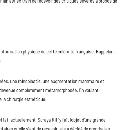
shian est en train de recevoir des critiques sévères à propos de
ansformation physique de cette célébrité française. Rappelant
e.
nnées, une rhinoplastie, une augmentation mammaire et
 est devenue complétement métamorphosée. En voulant
e la chirurgie esthétique.
ffet, actuellement, Soraya Riffy fait l’objet d’une grande
ires qu’elle vient de recevoir, elle a décidé de prendre les