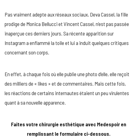
DE
MONICA
Pas vraiment adepte aux réseaux sociaux, Deva Cassel, la fille
BELLUCCI
:
prodige de Monica Bellucci et Vincent Cassel, n’est pas passée
ACCUSÉE
inaperçue ces derniers jours. Sa récente apparition sur
D’AVOIR
RECOURS
Instagram a enflammé la toile et lui a induit quelques critiques
À
concernant son corps.
LA
CHIRURGIE
ESTHÉTIQU
En effet, à chaque fois où elle publie une photo d’elle, elle reçoit
des milliers de « likes » et de commentaires. Mais cette fois,
les réactions de certains internautes étaient un peu virulentes
quant à sa nouvelle apparence.
Faites votre chirurgie esthétique avec Medespoir en
remplissant le formulaire ci-dessous.