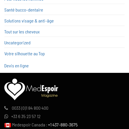
Santé bucco-dentaire
Solutions visage & anti-âge
Tout sur les cheveux
Uncategorized
Votre silhouette au Top
Devis en ligne
0033 (0)1 84 800 400
+33 6 35 23 57 12
Medespoir Canada :
+1 437-880-3675