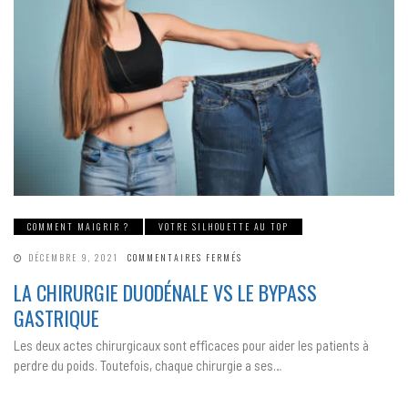
COMMENT MAIGRIR ?
VOTRE SILHOUETTE AU TOP
SUR
DÉCEMBRE 9, 2021
COMMENTAIRES FERMÉS
LA
CHIRURGIE
LA CHIRURGIE DUODÉNALE VS LE BYPASS
DUODÉNALE
VS
GASTRIQUE
LE
BYPASS
GASTRIQUE
Les deux actes chirurgicaux sont efficaces pour aider les patients à
perdre du poids. Toutefois, chaque chirurgie a ses…