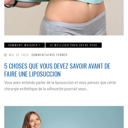
COMMENT MAIGRIR ?
LE MEILLEUR POUR VOTRE PEAU
SUR
MAI 25, 2023
COMMENTAIRES FERMÉS
5
CHOSES
5 CHOSES QUE VOUS DEVEZ SAVOIR AVANT DE
QUE
VOUS
FAIRE UNE LIPOSUCCION
DEVEZ
SAVOIR
AVANT
Vous avez entendu parler de la liposuccion et vous pensez que cette
DE
FAIRE
chirurgie esthétique de la silhouette pourrait vous…
UNE
LIPOSUCCION