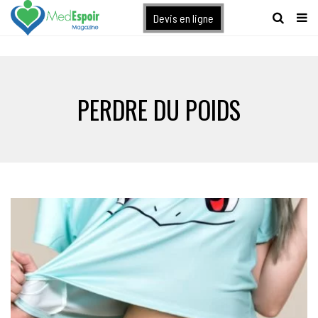
[maxbutton name="devis express"]
Devis en ligne
PERDRE DU POIDS