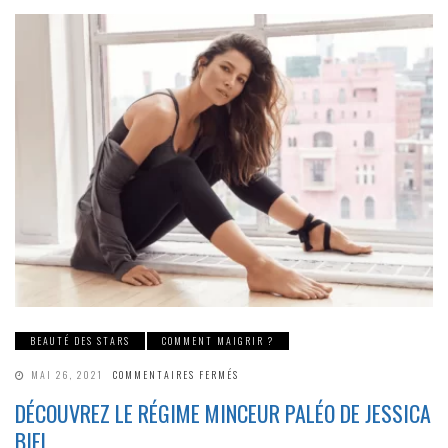
BEAUTÉ DES STARS
COMMENT MAIGRIR ?
SUR
MAI 26, 2021
COMMENTAIRES FERMÉS
DÉCOUVREZ
LE
DÉCOUVREZ LE RÉGIME MINCEUR PALÉO DE JESSICA
RÉGIME
MINCEUR
BIEL
PALÉO
DE