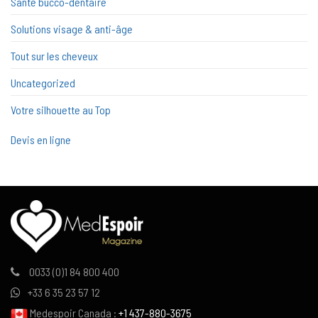
Santé bucco-dentaire
Solutions visage & anti-âge
Tout sur les cheveux
Uncategorized
Votre silhouette au Top
Devis en ligne
0033 (0)1 84 800 400
+33 6 35 23 57 12
Medespoir Canada :
+1 437-880-3675