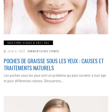
SOLUTIONS VISAGE & ANTI-ÂGE
SUR
JUIN 9, 2022
COMMENTAIRES FERMÉS
POCHES
DE
POCHES DE GRAISSE SOUS LES YEUX : CAUSES ET
GRAISSE
SOUS
TRAITEMENTS NATURELS
LES
YEUX
:
Les poches sous les yeux sont un problème qui peut survenir à tout âge
CAUSES
ET
et pour différentes raisons. Découvrons…
TRAITEMENTS
NATURELS