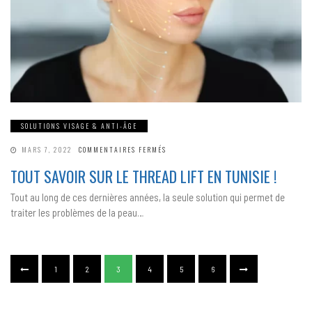
SOLUTIONS VISAGE & ANTI-ÂGE
SUR
MARS 7, 2022
COMMENTAIRES FERMÉS
TOUT
SAVOIR
TOUT SAVOIR SUR LE THREAD LIFT EN TUNISIE !
SUR
LE
THREAD
Tout au long de ces dernières années, la seule solution qui permet de
LIFT
EN
traiter les problèmes de la peau…
TUNISIE
!
1
2
3
4
5
6