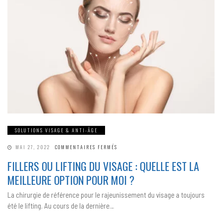
SOLUTIONS VISAGE & ANTI-ÂGE
SUR
MAI 27, 2022
COMMENTAIRES FERMÉS
FILLERS
OU
FILLERS OU LIFTING DU VISAGE : QUELLE EST LA
LIFTING
DU
MEILLEURE OPTION POUR MOI ?
VISAGE :
QUELLE
EST
La chirurgie de référence pour le rajeunissement du visage a toujours
LA
MEILLEURE
été le lifting. Au cours de la dernière…
OPTION
POUR
MOI