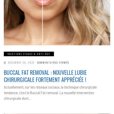
SOLUTIONS VISAGE & ANTI-ÂGE
SUR
DÉCEMBRE 26, 2022
COMMENTAIRES FERMÉS
BUCCAL
FAT
BUCCAL FAT REMOVAL : NOUVELLE LUBIE
REMOVAL
:
CHIRURGICALE FORTEMENT APPRÉCIÉE !
NOUVELLE
LUBIE
CHIRURGICALE
Actuellement, sur les réseaux sociaux, la technique chirurgicale
FORTEMENT
APPRÉCIÉE
tendance, c’est le Buccal Fat removal. La nouvelle intervention
!
chirurgicale dont…