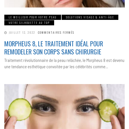
LE MEILLEUR POUR VOTRE PEAU
SOLUTIONS VISAGE & ANTI-ÂGE
VOTRE SILHOUETTE AU TOP
SUR
JUILLET 12, 2022
COMMENTAIRES FERMÉS
MORPHEUS
8,
MORPHEUS 8, LE TRAITEMENT IDÉAL POUR
LE
TRAITEMENT
REMODELER SON CORPS SANS CHIRURGIE
IDÉAL
POUR
REMODELER
Traitement révolutionnaire de la peau relâchée, le Morpheus 8 est devenu
SON
CORPS
une tendance esthétique convoitée par les célébrités comme…
SANS
CHIRURGIE