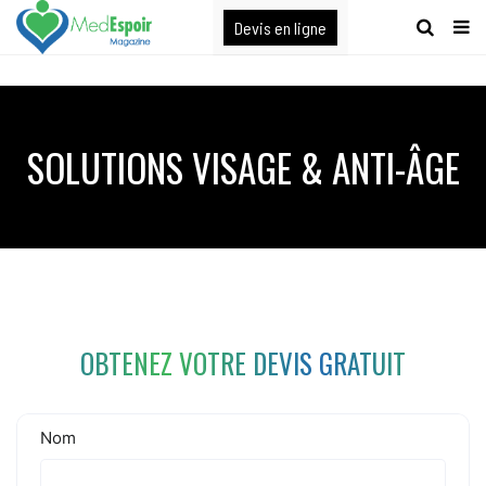
[maxbutton name="devis express"]
Devis en ligne
SOLUTIONS VISAGE & ANTI-ÂGE
OBTENEZ VOTRE DEVIS GRATUIT