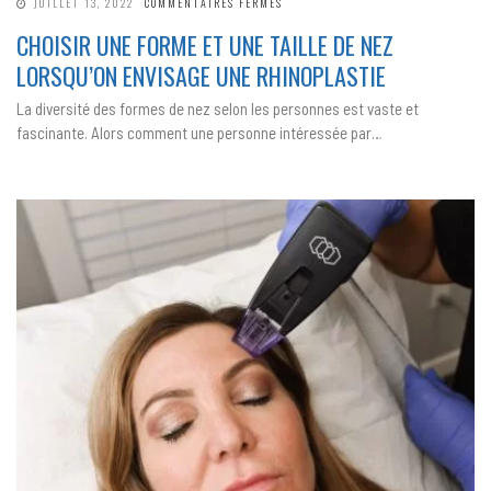
SUR
JUILLET 13, 2022
COMMENTAIRES FERMÉS
CHOISIR
UNE
CHOISIR UNE FORME ET UNE TAILLE DE NEZ
FORME
ET
LORSQU’ON ENVISAGE UNE RHINOPLASTIE
UNE
TAILLE
DE
La diversité des formes de nez selon les personnes est vaste et
NEZ
LORSQU’ON
fascinante. Alors comment une personne intéressée par…
ENVISAGE
UNE
RHINOPLASTIE