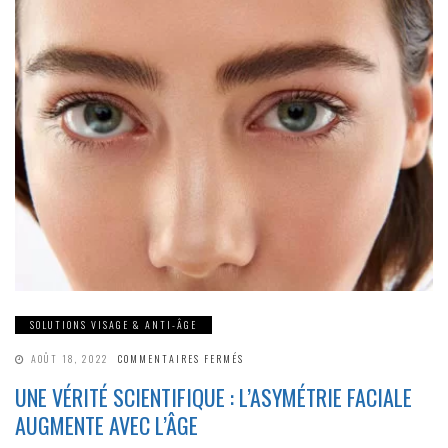
SOLUTIONS VISAGE & ANTI-ÂGE
SUR
AOÛT 18, 2022
COMMENTAIRES FERMÉS
UNE
VÉRITÉ
UNE VÉRITÉ SCIENTIFIQUE : L’ASYMÉTRIE FACIALE
SCIENTIFIQUE
:
AUGMENTE AVEC L’ÂGE
L’ASYMÉTRIE
FACIALE
AUGMENTE