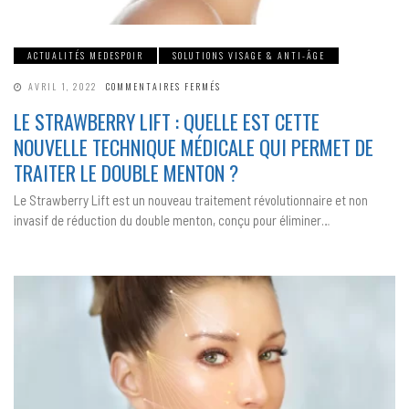
ACTUALITÉS MEDESPOIR
SOLUTIONS VISAGE & ANTI-ÂGE
SUR
AVRIL 1, 2022
COMMENTAIRES FERMÉS
LE
STRAWBERRY
LE STRAWBERRY LIFT : QUELLE EST CETTE
LIFT
:
NOUVELLE TECHNIQUE MÉDICALE QUI PERMET DE
QUELLE
EST
CETTE
TRAITER LE DOUBLE MENTON ?
NOUVELLE
TECHNIQUE
MÉDICALE
Le Strawberry Lift est un nouveau traitement révolutionnaire et non
QUI
PERMET
invasif de réduction du double menton, conçu pour éliminer…
DE
TRAITER
LE
DOUBLE
MENTON
?