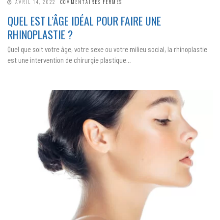
SUR
AVRIL 14, 2022
COMMENTAIRES FERMÉS
QUEL
EST
QUEL EST L’ÂGE IDÉAL POUR FAIRE UNE
L’ÂGE
IDÉAL
RHINOPLASTIE ?
POUR
FAIRE
UNE
Quel que soit votre âge, votre sexe ou votre milieu social, la rhinoplastie
RHINOPLASTIE
?
est une intervention de chirurgie plastique…